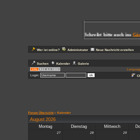
illkommen im Forum
bestfrend4ever
! Schreibt bitte auch ins
Gäste
Wer ist online?
Administrator
Neue Nachricht erstellen
Suchen
Kalender
Galerie
Languag
Login:
Ch
Forum Übersicht
» Kalender
August 2026
Montag
Dienstag
Mittwoch
Do
27
28
29