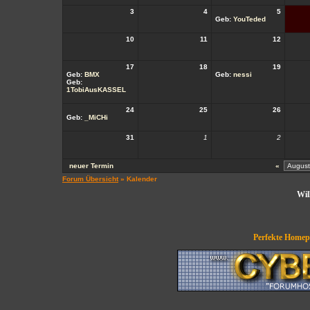
3
4
5
Geb:
YouTeded
10
11
12
17
18
19
Geb:
BMX
Geb:
nessi
Geb:
1TobiAusKASSEL
24
25
26
Geb:
_MiCHi
31
1
2
neuer Termin
«
Forum Übersicht
» Kalender
Wil
Perfekte Homepa