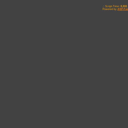
.: Script-Time:
0,031
Powered by
ASP-Fas