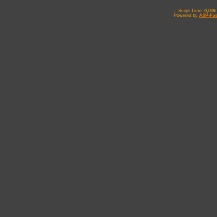
.: Script-Time:
0,016
Powered by
ASP-Fas