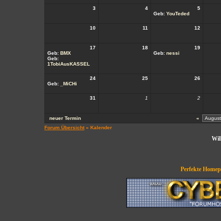
3
4
5
Geb:
YouTeded
10
11
12
17
18
19
Geb:
BMX
Geb:
nessi
Geb:
1TobiAusKASSEL
24
25
26
Geb:
_MiCHi
31
1
2
neuer Termin
«
Forum Übersicht
» Kalender
Wil
Perfekte Homepa