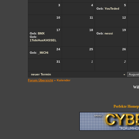
3
4
5
Geb:
YouTeded
10
11
12
17
18
19
Geb:
BMX
Geb:
nessi
Geb:
1TobiAusKASSEL
24
25
26
Geb:
_MiCHi
31
1
2
neuer Termin
«
Forum Übersicht
» Kalender
Wil
Perfekte Homepa