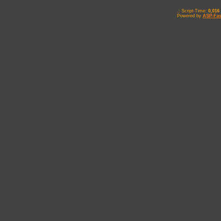
.: Script-Time:
0,016
Powered by
ASP-Fas