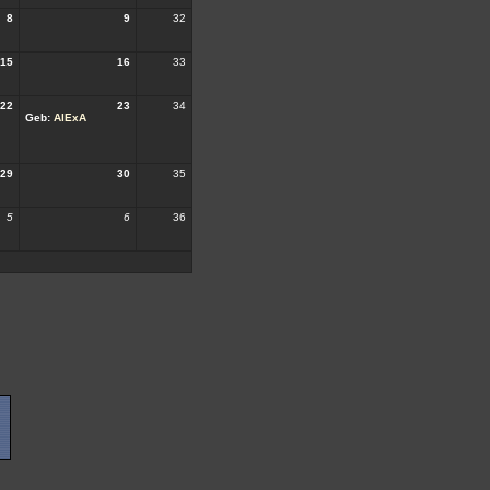
8
9
32
15
16
33
22
23
34
Geb:
AlExA
29
30
35
5
6
36