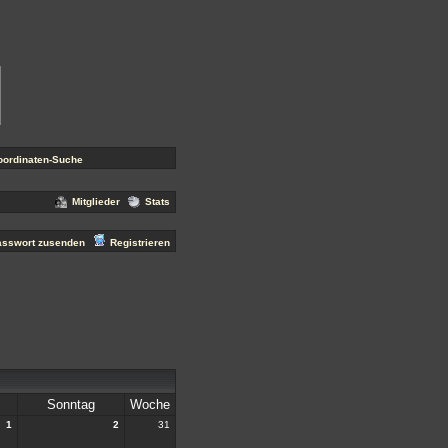
ch
! Wir wünschen euch noch viel Spaß hier!
oordinaten-Suche
Mitglieder
Stats
asswort zusenden
Registrieren
Sonntag
Woche
1
2
31