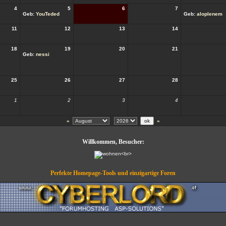
4
5
6
7
Geb:
YouTeded
Geb:
aloplenem
11
12
13
14
18
19
20
21
Geb:
nessi
25
26
27
28
1
2
3
4
«
»
Willkommen, Besucher:
Perfekte Homepage-Tools und einzigartige Foren