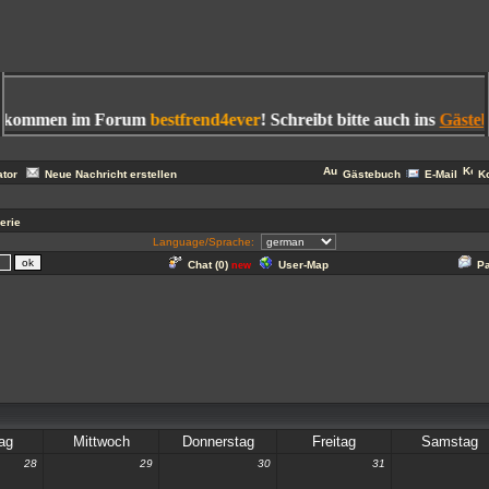
lkommen im Forum
bestfrend4ever
! Schreibt bitte auch ins
Gästebu
ator
Neue Nachricht erstellen
Gästebuch
E-Mail
K
erie
Language/Sprache:
Chat (
0
)
User-Map
P
new
ag
Mittwoch
Donnerstag
Freitag
Samstag
28
29
30
31