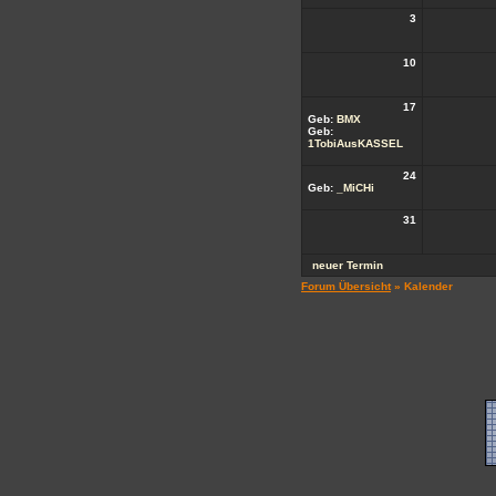
3
10
17
Geb:
BMX
Geb:
1TobiAusKASSEL
24
Geb:
_MiCHi
31
neuer Termin
Forum Übersicht
» Kalender