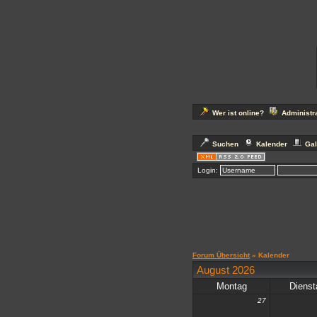
Herzlich Wil
Wer ist online?
Administr
Suchen
Kalender
Gal
Login:
Forum Übersicht
» Kalender
August 2026
Montag
Dienst
27