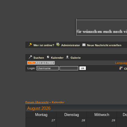
r
! Schreibt bitte auch ins
Gästebuch
! Wir wünschen euch noch viel
Wer ist online?
Administrator
Neue Nachricht erstellen
Suchen
Kalender
Galerie
Languag
Login:
Ch
Forum Übersicht
» Kalender
August 2026
Montag
Dienstag
Mittwoch
Do
27
28
29