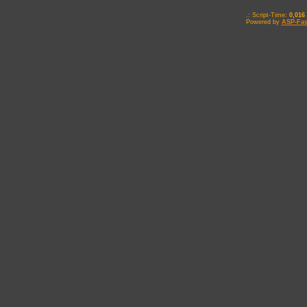
.: Script-Time:
0,016
Powered by
ASP-Fas