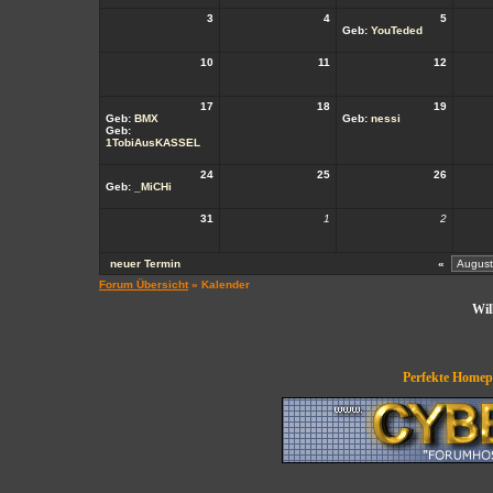
3
4
5
Geb:
YouTeded
10
11
12
17
18
19
Geb:
BMX
Geb:
nessi
Geb:
1TobiAusKASSEL
24
25
26
Geb:
_MiCHi
31
1
2
neuer Termin
«
Forum Übersicht
» Kalender
Wil
Perfekte Homepa