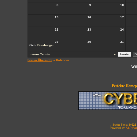
8
9
10
15
16
17
22
23
24
29
30
31
Geb:
Duisburger
neuer Termin
«
Forum Übersicht
» Kalender
Wil
Perfekte Homepa
.: Script-Time:
0,016
Powered by
ASP-Fas