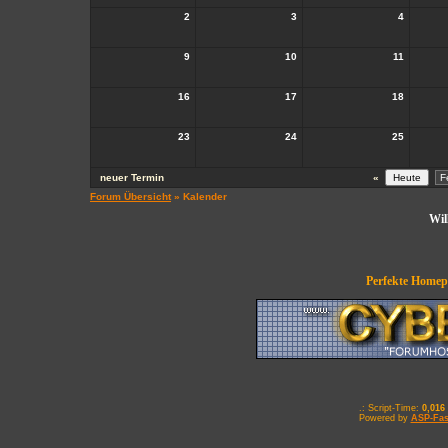
2
3
4
9
10
11
16
17
18
23
24
25
neuer Termin
«
Forum Übersicht
» Kalender
Wil
Perfekte Homepa
.: Script-Time:
0,016
Powered by
ASP-Fas