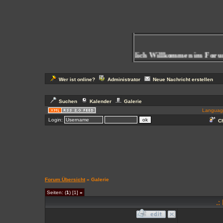
Herzlich Willkommen im Forum
Wer ist online?
Administrator
Neue Nachricht erstellen
Suchen
Kalender
Galerie
Languag
Login:
Ch
Forum Übersicht
» Galerie
Seiten: (
1
) [1]
»
.: