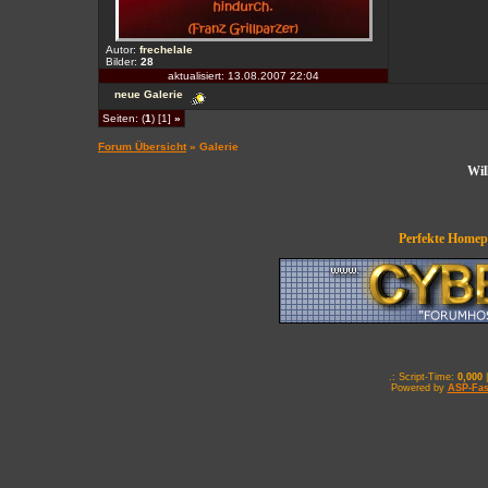
Autor:
frechelale
Bilder:
28
aktualisiert: 13.08.2007 22:04
neue Galerie
Seiten: (
1
) [1]
»
Forum Übersicht
» Galerie
Wil
Perfekte Homepa
.: Script-Time:
0,000
|
Powered by
ASP-Fas