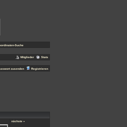
s
Gästebuch
! Wir wünschen euch noch viel Spaß hier!
oordinaten-Suche
Mitglieder
Stats
asswort zusenden
Registrieren
nächste »