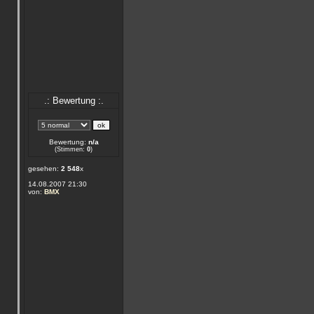
.: Bewertung :.
Bewertung:
n/a
(Stimmen:
0
)
gesehen:
2 548
x
14.08.2007 21:30
von:
BMX