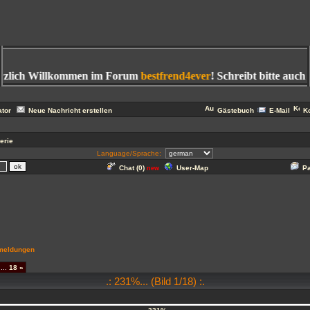
lich Willkommen im Forum
bestfrend4ever
! Schreibt bitte auch in
ator
Neue Nachricht erstellen
Gästebuch
E-Mail
K
erie
Language/Sprache:
Chat (
0
)
User-Map
P
new
meldungen
...
18
»
.: 231%... (Bild 1/18) :.