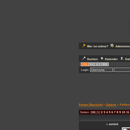
Herz
Wer ist online?
Administr
Suchen
Kalender
Gal
Login:
Forum Übersicht
»
Galerie
» Fehler
Seiten: (
18
) [1]
2
3
4
5
6
7
8
9
10
11
« zurück