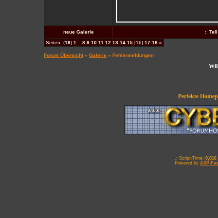
neue Galerie
::
Tel
Seiten: (
18
)
1
..
8
9
10
11
12
13
14
15
[16]
17
18
»
Forum Übersicht
»
Galerie
» Fehlermeldungen
Wil
Perfekte Homepa
.: Script-Time:
0,016
Powered by
ASP-Fas