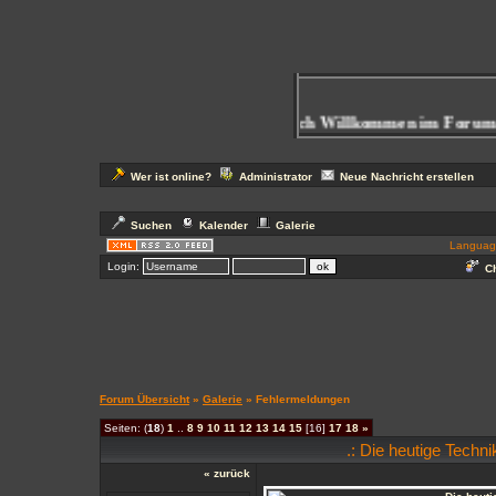
Herzlich Willkommen im Forum
be
Wer ist online?
Administrator
Neue Nachricht erstellen
Suchen
Kalender
Galerie
Languag
Login:
Ch
Forum Übersicht
»
Galerie
» Fehlermeldungen
Seiten: (
18
)
1
..
8
9
10
11
12
13
14
15
[16]
17
18
»
.: Die heutige Techni
« zurück