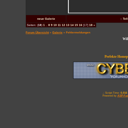
neue Galerie
::
Tel
Seiten: (
18
)
1
..
8
9
10
11
12
13
14
15
16
[17]
18
»
Forum Übersicht
»
Galerie
» Fehlermeldungen
Wil
Perfekte Homepa
.: Script-Time:
0,016
Powered by
ASP-Fas