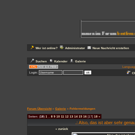
Herzlich Willkommen im Forum
bestfrend4
Wer ist online?
Administrator
Neue Nachricht erstellen
Suchen
Kalender
Galerie
Languag
Login:
Ch
Forum Übersicht
»
Galerie
» Fehlermeldungen
Seiten: (
18
)
1
..
8
9
10
11
12
13
14
15
16
[17]
18
»
.: Also, das ist aber sehr gena
« zurück