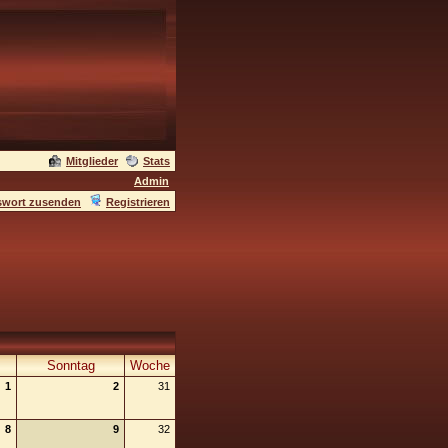
Mitglieder
Stats
Admin
swort zusenden
Registrieren
Sonntag
Woche
1
2
31
8
9
32