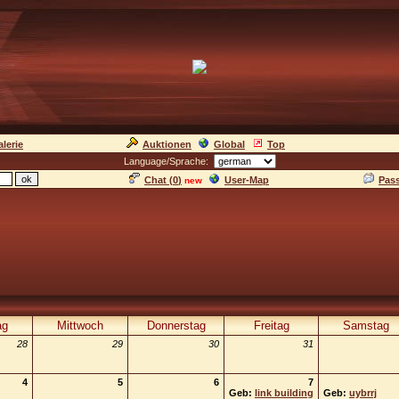
lerie
Auktionen
Global
Top
Language/Sprache:
Chat (
0
)
User-Map
Pas
new
ag
Mittwoch
Donnerstag
Freitag
Samstag
28
29
30
31
4
5
6
7
Geb:
link building
Geb:
uybrrj