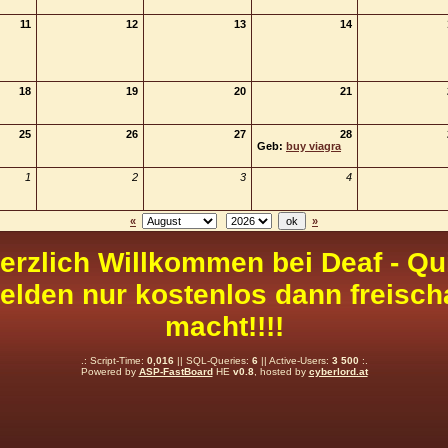
11
12
13
14
18
19
20
21
25
26
27
28
Geb:
buy viagra
1
2
3
4
«
»
erzlich Willkommen bei Deaf - Qu
elden nur kostenlos dann freisch
macht!!!!
.: Script-Time:
0,016
|| SQL-Queries:
6
|| Active-Users:
3 500
:.
Powered by
ASP-FastBoard
HE
v0.8
, hosted by
cyberlord.at