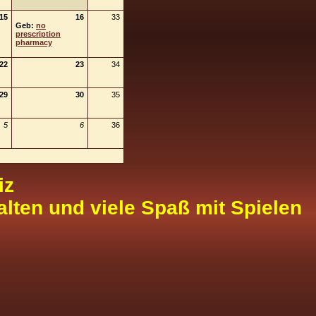
15
16
33
Geb:
no
prescription
pharmacy
22
23
34
29
30
35
5
6
36
iz
alten und viele Spaß mit Spielen