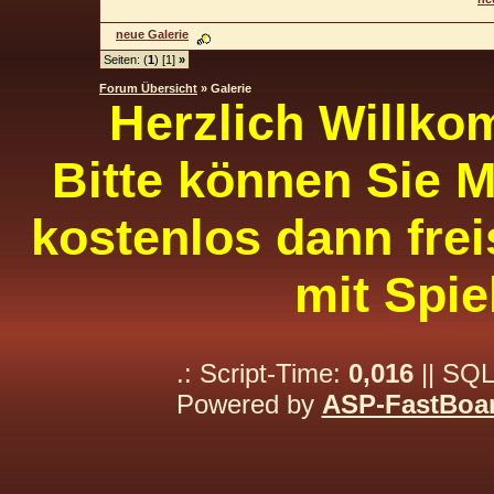
neue Galerie
Seiten: (
1
) [1]
»
Forum Übersicht
» Galerie
Herzlich Willko
Bitte können Sie M
kostenlos dann frei
mit Spie
.: Script-Time:
0,016
|| SQL
Powered by
ASP-FastBoa