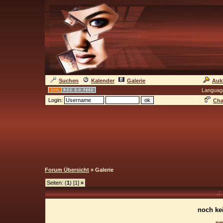
Suchen
Kalender
Galerie
Auk
Languag
Login:
Cha
Forum Übersicht
» Galerie
Seiten: (
1
) [1]
»
.:
noch ke
ne