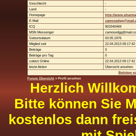
Geschlecht
-
Land
-
Homepage
http://www.pharma
E-Mail
zamosedgg@mail.
ICQ
903340469
MSN Messenger
zamosedgg@mail.c
Geburtsdatum
03.05.1976
Mitglied seit
22.04.2013 09:17:42
Beiträge
0
Beiträge pro Tag
0
zuletzt Online
22.04.2013 09:17:42
letzte Aktion
Übersicht ansehen
Beiträge v
Forum Übersicht
» Profil ansehen
Herzlich Willko
Bitte können Sie M
kostenlos dann frei
mit Spie