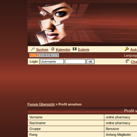
Suchen
Kalender
Galerie
Auk
Languag
Login:
Cha
Forum Übersicht
» Profil ansehen
.: Profil
Vorname
online pharmacy
Nachname
online pharmacy
Gruppe
Benutzer
Rang
Anfang Mitglieder