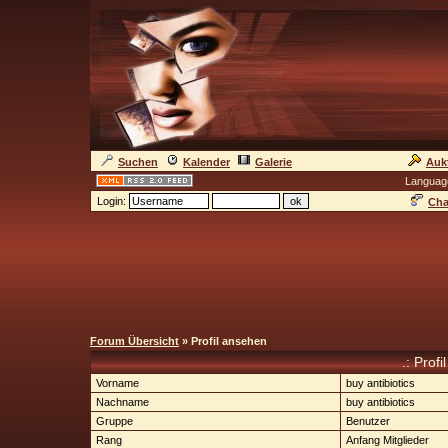
Suchen
Kalender
Galerie
Auk
Languag
Login:
Cha
Forum Übersicht
» Profil ansehen
.: Profi
Vorname
buy antibiotics
Nachname
buy antibiotics
Gruppe
Benutzer
Rang
Anfang Mitglieder