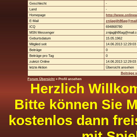
Geschlecht
-
Land
-
Homepage
http://www.onlinea
E-Mail
znijagijh86ag@mai
ICQ
694868780
MSN Messenger
znijagijh86ag@mail.
Geburtsdatum
15.05.1962
Mitglied seit
14.06.2013 12:29:03
Beiträge
0
Beiträge pro Tag
0
zuletzt Online
14.06.2013 12:29:03
letzte Aktion
Übersicht ansehen
Beiträge 
Forum Übersicht
» Profil ansehen
Herzlich Willko
Bitte können Sie M
kostenlos dann frei
mit Spie