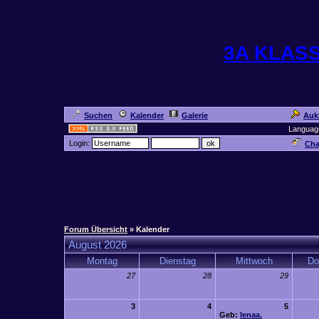
3A KLAS
Suchen
Kalender
Galerie
Auk
Languag
Login:
Cha
Forum Übersicht
» Kalender
August 2026
Montag
Dienstag
Mittwoch
Do
27
28
29
3
4
5
Geb:
lenaa.