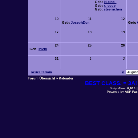
Geb:
kLeine_
Geb:
x_code
Geb:
steernchen_
10
11
12
Geb:
JosephDon
Geb:
17
18
19
24
25
26
Geb:
Michi
31
1
2
neuer Termin
«
Forum Übersicht
» Kalender
BEST CLASS. = 3A! 
.: Script-Time:
0,016
|
Powered by
ASP-Fas