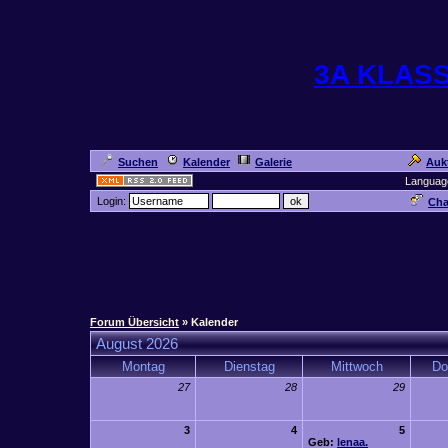
3A KLAS
Suchen
Kalender
Galerie
Auk
Languag
Login:
Cha
Forum Übersicht
» Kalender
August 2026
Montag
Dienstag
Mittwoch
Do
27
28
29
3
4
5
Geb:
lenaa.