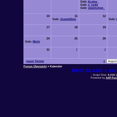
Geb:
kLeine_
Geb:
x_code
Geb:
steernchen_
10
11
12
Geb:
JosephDon
Geb:
17
18
19
24
25
26
Geb:
Michi
31
1
2
neuer Termin
«
Forum Übersicht
» Kalender
BEST CLASS. = 3A! 
.: Script-Time:
0,016
|
Powered by
ASP-Fas