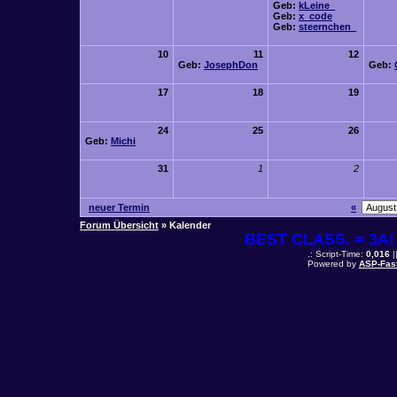
Geb:
kLeine_
Geb:
x_code
Geb:
steernchen_
10
11
12
Geb:
JosephDon
Geb:
17
18
19
24
25
26
Geb:
Michi
31
1
2
neuer Termin
«
Forum Übersicht
» Kalender
BEST CLASS. = 3A! 
.: Script-Time:
0,016
|
Powered by
ASP-Fas