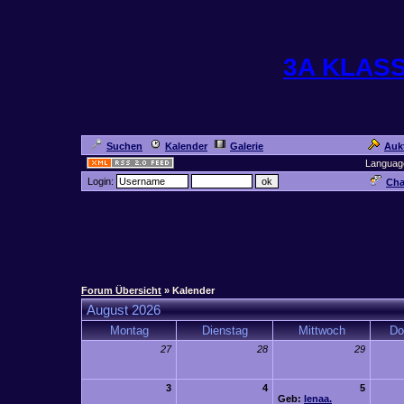
3A KLAS
Suchen
Kalender
Galerie
Auk
Languag
Login:
Cha
Forum Übersicht
» Kalender
August 2026
Montag
Dienstag
Mittwoch
Do
27
28
29
3
4
5
Geb:
lenaa.