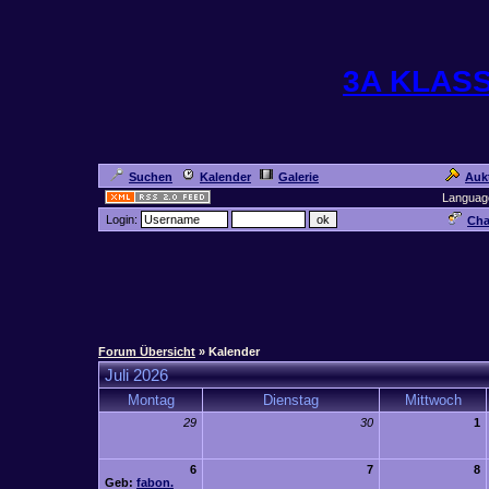
3A KLAS
Suchen
Kalender
Galerie
Auk
Languag
Login:
Cha
Forum Übersicht
» Kalender
Juli 2026
Montag
Dienstag
Mittwoch
29
30
1
6
7
8
Geb:
fabon.