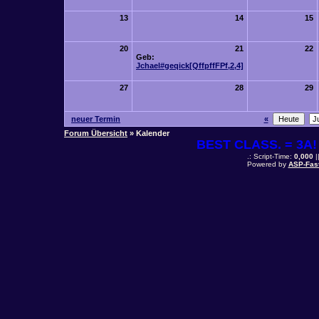
13
14
15
20
21
22
Geb:
Jchael#geqick[QffpffFPf,2,4]
27
28
29
neuer Termin
«
Forum Übersicht
» Kalender
BEST CLASS. = 3A! 
.: Script-Time:
0,000
|
Powered by
ASP-Fas