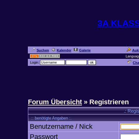
3A KLAS
Suchen
Kalender
Galerie
Auk
Languag
Login:
Cha
Forum Übersicht
» Registrieren
.: Regi
:: benötigte Angaben :.
Benutzername / Nick
Passwort