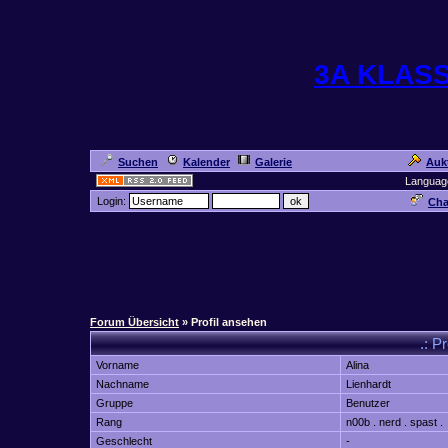
3A KLAS
Suchen
Kalender
Galerie
Auk
Languag
Login:
Cha
Forum Übersicht
» Profil ansehen
.: P
Vorname
Alina
Nachname
Lienhardt
Gruppe
Benutzer
Rang
n00b . nerd . spast .
Geschlecht
-