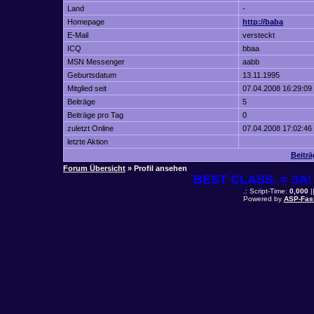
Land
-
Homepage
http://baba
E-Mail
versteckt
ICQ
bbaa
MSN Messenger
aabb
Geburtsdatum
13.11.1995
Mitglied seit
07.04.2008 16:29:09
Beiträge
5
Beiträge pro Tag
0
zuletzt Online
07.04.2008 17:02:46
letzte Aktion
Beitr
Forum Übersicht
» Profil ansehen
BEST CLASS. = 3A! 
.: Script-Time:
0,000
|
Powered by
ASP-Fas