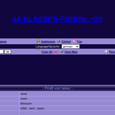
3A KLASSEN-FORUM..<33
lerie
Auktionen
Global
Top
Language/Sprache:
Chat (
0
)
User-Map
Pas
new
n
.: Profil von news :.
news
news
Benutzer
n00b . nerd . spast .
-