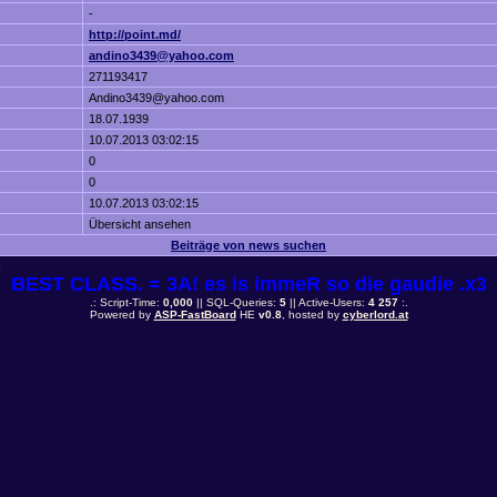
-
http://point.md/
andino3439@yahoo.com
271193417
Andino3439@yahoo.com
18.07.1939
10.07.2013 03:02:15
0
0
10.07.2013 03:02:15
Übersicht ansehen
Beiträge von news suchen
n
BEST CLASS. = 3A! es is immeR so die gaudie .x3
.: Script-Time:
0,000
|| SQL-Queries:
5
|| Active-Users:
4 257
:.
Powered by
ASP-FastBoard
HE
v0.8
, hosted by
cyberlord.at