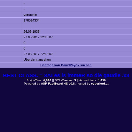
-
-
versteckt
178514334
26.06.1935
27.05.2017 22:13:07
0
0
27.05.2017 22:13:07
Übersicht ansehen
Beiträge von DavidPayok suchen
n
BEST CLASS. = 3A! es is immeR so die gaudie .x3
.: Script-Time:
0,016
|| SQL-Queries:
5
|| Active-Users:
4 430
:.
Powered by
ASP-FastBoard
HE
v0.8
, hosted by
cyberlord.at