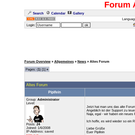
Forum 
Search
Calendar
Gallery
Languag
Login:
Forum Overview
»
Allgemeines
»
News
» Altes Forum
Pages: (
1
) [1]
»
Altes Forum
Pipifein
Group:
Administrator
Level:
Jetzt hat man uns das alte Forum
Angeblich ist der Support zu teu
Naja, egal - wir haben ein neues
Ich hoffe, es wird wieder so ein 
Posts:
24
Joined: 1/6/2008
Liebe Grüße
IP-Address: saved
Euer Pipifein