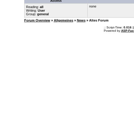
Access
none
Reading:
all
Writing:
User
Group:
general
Forum Overview
»
Allgemeines
»
News
» Altes Forum
.: Script-Time:
0.016
|
Powered by
ASP-Fas