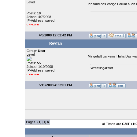
Level:
Ich fand das vorige Forum auch b
Posts:
18
Joined: 4/7/2008
IP-Address: saved
4/8/2008 12:02:42 PM
Reyfan
Group:
User
Level:
Mir gefällt garkeins.Haha!Das wa
Posts:
55
Joined: 1/10/2008
Wrestling4Ever
IP-Address: saved
5/15/2008 4:32:01 PM
Pages: (
1
) [1]
»
all Times are
GMT +1: