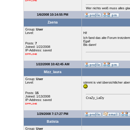
Wer nichts weiß muss alles gla
1/6/2008 10:14:55 PM
Zaena
Group:
User
Level:
Hi!
Ich fand das alte Forum trotzdem
Egal!
Posts:
7
Bis dann!
Joined: 1/22/2008
IP-Address: saved
1/22/2008 10:42:45 AM
Mizz_laura
Group:
User
Level:
stimmt is viel übersichtlicher abe
Posts:
15
Joined: 1/13/2008
CraZy_LaDy
IP-Address: saved
1/29/2008 7:17:27 PM
Batista
Group:
User