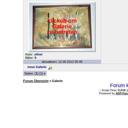
Autor:
oliver
Bilder:
0
aktualisiert: 12.09.2012 05:48
neue Galerie
Seiten: (
1
) [1]
»
Forum Übersicht
» Galerie
Forum k
.: Script-Time:
0,016
|
Powered by
ASP-Fas