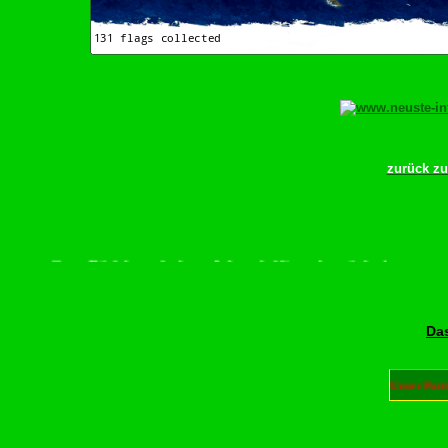
zurück z
scrollen–Rädchen drehen–Wurschdfingr bewächn!
Das
Unser Part