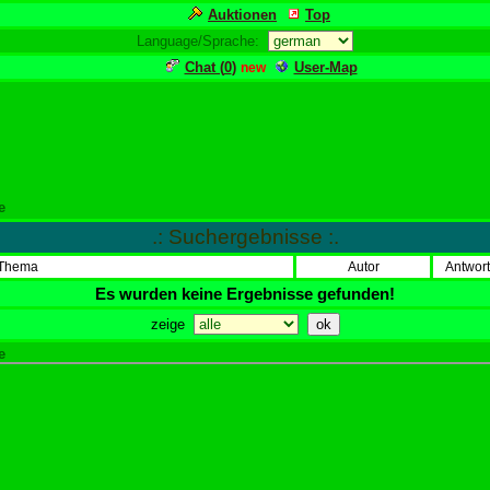
Auktionen
Top
Language/Sprache:
Chat (
0
)
User-Map
new
e
.: Suchergebnisse :.
Thema
Autor
Antwor
Es wurden keine Ergebnisse gefunden!
zeige
e