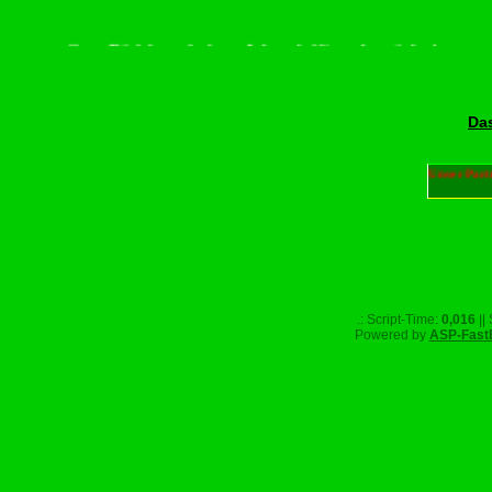
te scrollen–Rädchen drehen–Wurschdfingr bewächn!
Das
Unser Part
.: Script-Time:
0,016
||
Powered by
ASP-Fast