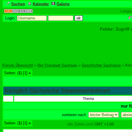
Suchen
Kalender
Galerie
Langu
Login:
Fehler: Zugriff
Forum Übersicht
»
Der Freistaat Sachsen
»
Geschichte Sachsens
» Kön
Seiten: (
1
) [1]
»
Königlich Sächsische Staatseisenbahnen
Thema
nur f
sortieren nach
Seiten: (
1
) [1]
»
alle Zeiten sind
GMT +1:00