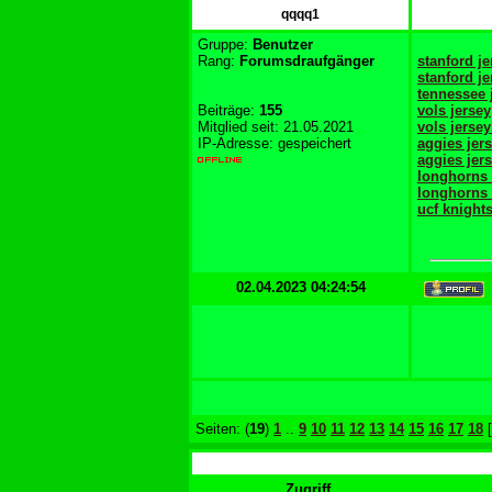
qqqq1
Gruppe:
Benutzer
Rang:
Forumsdraufgänger
stanford je
stanford j
tennessee 
Beiträge:
155
vols jersey
Mitglied seit: 21.05.2021
vols jersey
IP-Adresse: gespeichert
aggies jer
aggies jer
longhorns
longhorns 
ucf knights
02.04.2023 04:24:54
Seiten: (
19
)
1
..
9
10
11
12
13
14
15
16
17
18
[
Zugriff