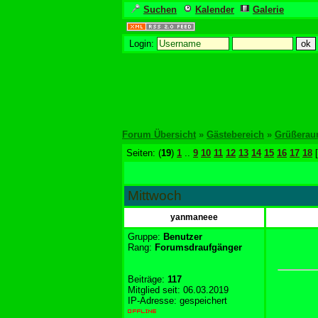
Suchen
Kalender
Galerie
Login:
Forum Übersicht
»
Gästebereich
»
Grüßera
Seiten: (
19
)
1
..
9
10
11
12
13
14
15
16
17
18
[
Mittwoch
yanmaneee
Gruppe:
Benutzer
Rang:
Forumsdraufgänger
Beiträge:
117
Mitglied seit: 06.03.2019
IP-Adresse: gespeichert