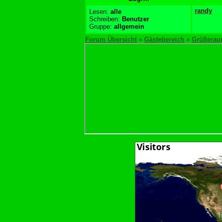
randy
Lesen:
alle
Schreiben:
Benutzer
Gruppe:
allgemein
Forum Übersicht
»
Gästebereich
»
Grüßera