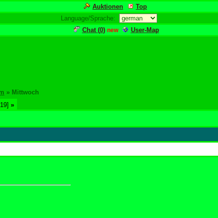
Auktionen
Top
Language/Sprache:
Chat (
0
)
User-Map
new
um
» Mittwoch
19]
»