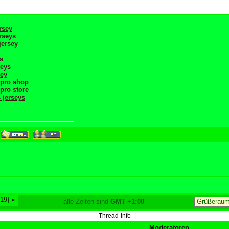
rsey
erseys
jersey
s
seys
sey
 pro shop
pro store
 jerseys
19]
»
alle Zeiten sind
GMT +1:00
Thread-Info
Moderatoren