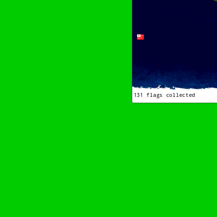
Bitte scrollen–Rädchen drehen–Wurschdfing