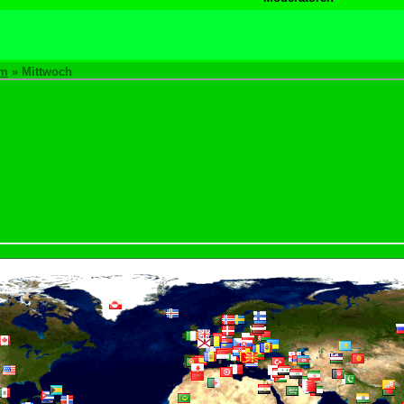
um
» Mittwoch