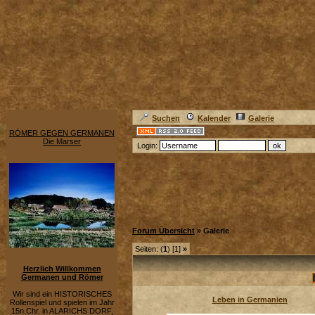
Suchen
Kalender
Galerie
RÖMER GEGEN GERMANEN
Die Marser
Login:
Forum Übersicht
» Galerie
Seiten: (
1
) [1]
»
Herzlich Willkommen
Germanen und Römer
Wir sind ein HISTORISCHES
Leben in Germanien
Rollenspiel und spielen im Jahr
15n.Chr. in ALARICHS DORF,