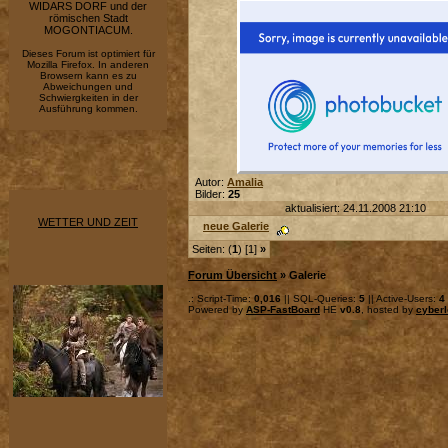
WIDARS DORF und der
römischen Stadt
MOGONTIACUM.
Dieses Forum ist optimiert für
Mozilla Firefox. In anderen
Browsern kann es zu
Abweichungen und
Schwiergkeiten in der
Ausführung kommen.
Autor:
Amalia
Bilder:
25
aktualisiert: 24.11.2008 21:10
WETTER UND ZEIT
neue Galerie
Seiten: (
1
) [1]
»
Forum Übersicht
» Galerie
.: Script-Time:
0,016
|| SQL-Queries:
5
|| Active-Users:
4
Powered by
ASP-FastBoard
HE
v0.8
, hosted by
cyberl