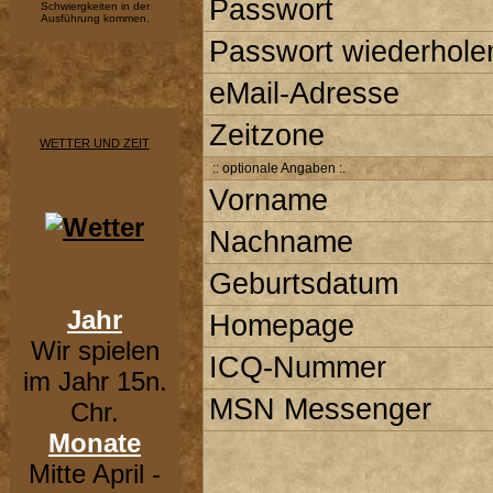
Passwort
Schwiergkeiten in der
Ausführung kommen.
Passwort wiederhole
eMail-Adresse
Zeitzone
WETTER UND ZEIT
:: optionale Angaben :.
Vorname
Nachname
Geburtsdatum
Jahr
Homepage
Wir spielen
ICQ-Nummer
im Jahr 15n.
MSN Messenger
Chr.
Monate
Mitte April -