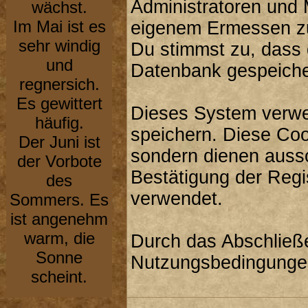
Administratoren und 
wächst.
Im Mai ist es
eigenem Ermessen zu 
sehr windig
Du stimmst zu, dass 
und
Datenbank gespeiche
regnersich.
Es gewittert
Dieses System verwe
häufig.
speichern. Diese Coo
Der Juni ist
sondern dienen aussc
der Vorbote
Bestätigung der Regi
des
verwendet.
Sommers. Es
ist angenehm
warm, die
Durch das Abschließe
Sonne
Nutzungsbedingunge
scheint.