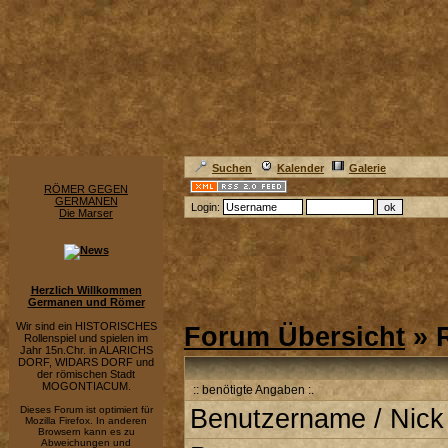
Suchen
Kalender
Galerie
RÖMER GEGEN
GERMANEN
Login:
Die Marser
Herzlich Willkommen
Germanen und Römer
Wir sind ein HISTORISCHES
Forum Übersicht
» R
Rollenspiel und spielen im
Jahr 15n.Chr. in ALARICHS
DORF, WIDARS DORF und
der römischen Stadt
MOGONTIACUM.
:: benötigte Angaben :.
Dieses Forum ist optimiert für
Benutzername / Nick
Mozilla Firefox. In anderen
Browsern kann es zu
Abweichungen und