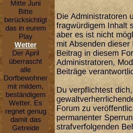
Mitte Juni
Bitte
Die Administratoren 
berücksichtigt
fragwürdigem Inhalt 
das in eurem
aber es ist nicht mög
Play
mit Absenden dieser 
Wetter
Beitrag in diesem Fo
Der April
überrascht
Administratoren, Mod
alle
Beiträge verantwortli
Dorfbewohner
mit mildem,
Du verpflichtest dic
beständigem
gewaltverherrlichend
Wetter. Es
Forum zu veröffentli
regnet genug
permanenter Sperrung
damit das
strafverfolgenden Be
Getreide