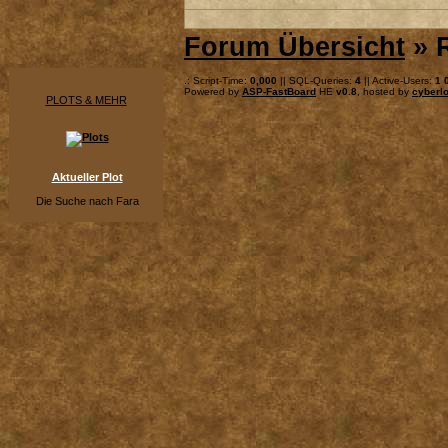
Forum Übersicht
» R
.: Script-Time:
0,000
|| SQL-Queries:
4
|| Active-Users:
1 
Powered by
ASP-FastBoard
HE
v0.8
, hosted by
cyberlo
PLOTS & MEHR
Aktueller Plot
Die Suche nach Fara