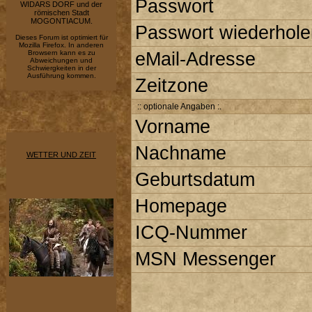
Passwort
WIDARS DORF und der
römischen Stadt
MOGONTIACUM.
Passwort wiederhole
Dieses Forum ist optimiert für
Mozilla Firefox. In anderen
Browsern kann es zu
eMail-Adresse
Abweichungen und
Schwiergkeiten in der
Ausführung kommen.
Zeitzone
:: optionale Angaben :.
Vorname
Nachname
WETTER UND ZEIT
Geburtsdatum
Homepage
ICQ-Nummer
MSN Messenger