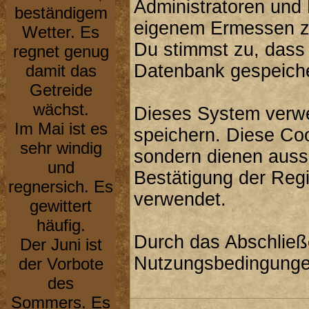
Administratoren und
beständigem
eigenem Ermessen zu
Wetter. Es
Du stimmst zu, dass
regnet genug
Datenbank gespeiche
damit das
Getreide
wächst.
Dieses System verwe
Im Mai ist es
speichern. Diese Co
sehr windig
sondern dienen aussc
und
Bestätigung der Reg
regnersich. Es
verwendet.
gewittert
häufig.
Durch das Abschließ
Der Juni ist
Nutzungsbedingunge
der Vorbote
des
Sommers. Es