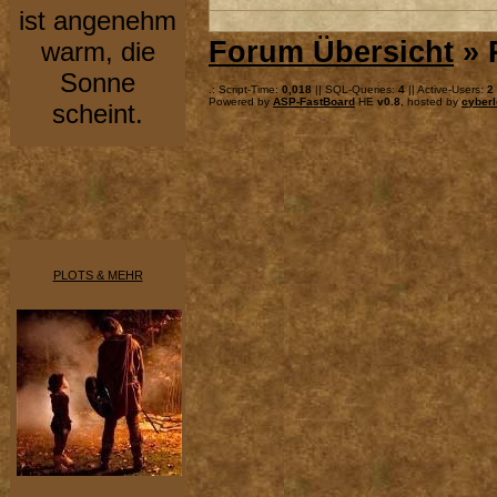
ist angenehm
Forum Übersicht
» 
warm, die
Sonne
.: Script-Time:
0,018
|| SQL-Queries:
4
|| Active-Users:
2
Powered by
ASP-FastBoard
HE
v0.8
, hosted by
cyberl
scheint.
PLOTS & MEHR