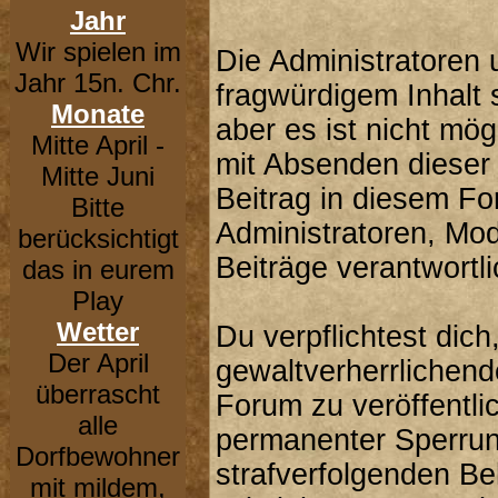
Jahr
Wir spielen im
Die Administratoren
Jahr 15n. Chr.
fragwürdigem Inhalt 
Monate
aber es ist nicht mög
Mitte April -
mit Absenden dieser 
Mitte Juni
Beitrag in diesem F
Bitte
Administratoren, Mod
berücksichtigt
Beiträge verantwortli
das in eurem
Play
Wetter
Du verpflichtest dic
Der April
gewaltverherrlichend
überrascht
Forum zu veröffentli
alle
permanenter Sperrung
Dorfbewohner
strafverfolgenden B
mit mildem,