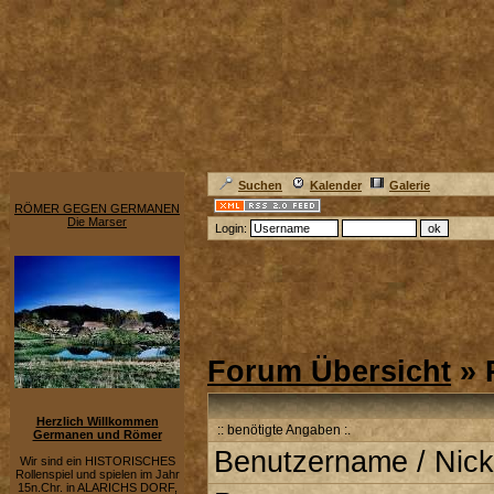
Suchen
Kalender
Galerie
RÖMER GEGEN GERMANEN
Die Marser
Login:
Forum Übersicht
» 
Herzlich Willkommen
:: benötigte Angaben :.
Germanen und Römer
Benutzername / Nick
Wir sind ein HISTORISCHES
Rollenspiel und spielen im Jahr
15n.Chr. in ALARICHS DORF,