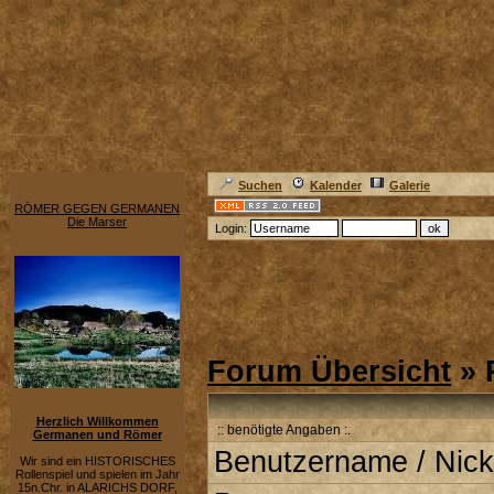
Suchen
Kalender
Galerie
RÖMER GEGEN GERMANEN
Die Marser
Login:
Forum Übersicht
» 
Herzlich Willkommen
:: benötigte Angaben :.
Germanen und Römer
Benutzername / Nick
Wir sind ein HISTORISCHES
Rollenspiel und spielen im Jahr
15n.Chr. in ALARICHS DORF,