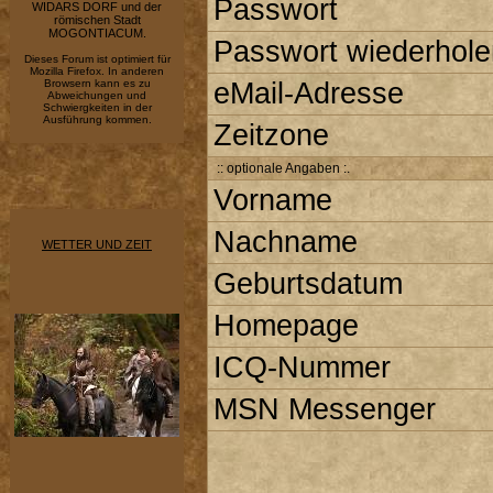
Passwort
WIDARS DORF und der
römischen Stadt
MOGONTIACUM.
Passwort wiederhole
Dieses Forum ist optimiert für
Mozilla Firefox. In anderen
Browsern kann es zu
eMail-Adresse
Abweichungen und
Schwiergkeiten in der
Ausführung kommen.
Zeitzone
:: optionale Angaben :.
Vorname
Nachname
WETTER UND ZEIT
Geburtsdatum
Homepage
ICQ-Nummer
MSN Messenger