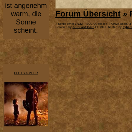
ist angenehm
Forum Übersicht
» 
warm, die
Sonne
.: Script-Time:
0,033
|| SQL-Queries:
4
|| Active-Users:
3
Powered by
ASP-FastBoard
HE
v0.8
, hosted by
cyberl
scheint.
PLOTS & MEHR