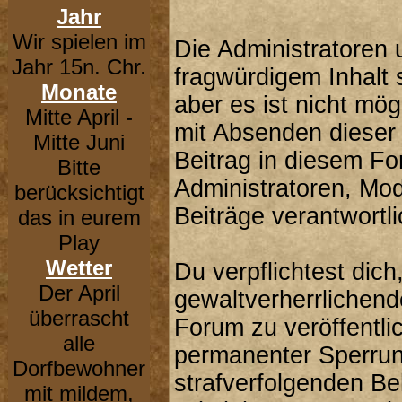
Jahr
Wir spielen im
Die Administratoren
Jahr 15n. Chr.
fragwürdigem Inhalt 
Monate
aber es ist nicht mög
Mitte April -
mit Absenden dieser 
Mitte Juni
Beitrag in diesem F
Bitte
Administratoren, Mod
berücksichtigt
Beiträge verantwortli
das in eurem
Play
Wetter
Du verpflichtest dic
Der April
gewaltverherrlichend
überrascht
Forum zu veröffentli
alle
permanenter Sperrung
Dorfbewohner
strafverfolgenden B
mit mildem,