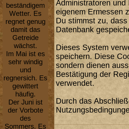
Administratoren und
beständigem
eigenem Ermessen zu
Wetter. Es
Du stimmst zu, dass
regnet genug
Datenbank gespeiche
damit das
Getreide
wächst.
Dieses System verwe
Im Mai ist es
speichern. Diese Co
sehr windig
sondern dienen aussc
und
Bestätigung der Reg
regnersich. Es
verwendet.
gewittert
häufig.
Durch das Abschließ
Der Juni ist
Nutzungsbedingunge
der Vorbote
des
Sommers. Es