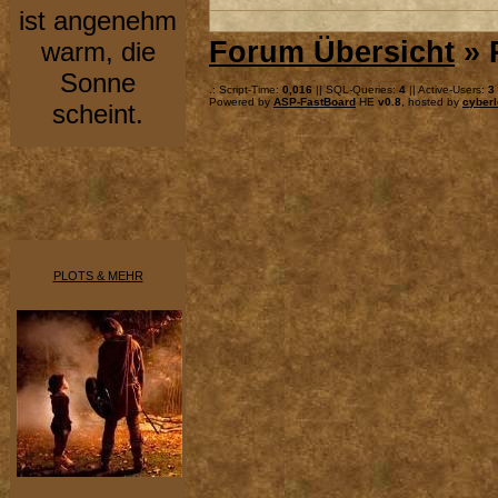
ist angenehm
Forum Übersicht
» 
warm, die
Sonne
.: Script-Time:
0,016
|| SQL-Queries:
4
|| Active-Users:
3
Powered by
ASP-FastBoard
HE
v0.8
, hosted by
cyberl
scheint.
PLOTS & MEHR