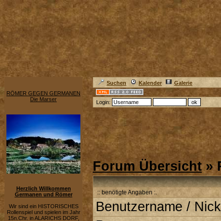
Suchen
Kalender
Galerie
RÖMER GEGEN GERMANEN
Die Marser
Login:
Forum Übersicht
» 
Herzlich Willkommen
:: benötigte Angaben :.
Germanen und Römer
Benutzername / Nick
Wir sind ein HISTORISCHES
Rollenspiel und spielen im Jahr
15n.Chr. in ALARICHS DORF,