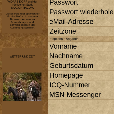
Passwort
WIDARS DORF und der
römischen Stadt
MOGONTIACUM.
Passwort wiederhole
Dieses Forum ist optimiert für
Mozilla Firefox. In anderen
Browsern kann es zu
eMail-Adresse
Abweichungen und
Schwiergkeiten in der
Ausführung kommen.
Zeitzone
:: optionale Angaben :.
Vorname
Nachname
WETTER UND ZEIT
Geburtsdatum
Homepage
ICQ-Nummer
MSN Messenger