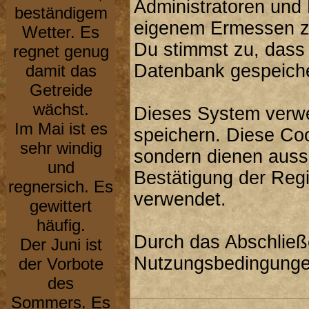
Administratoren und
beständigem
eigenem Ermessen zu
Wetter. Es
Du stimmst zu, dass
regnet genug
Datenbank gespeiche
damit das
Getreide
wächst.
Dieses System verwe
Im Mai ist es
speichern. Diese Co
sehr windig
sondern dienen aussc
und
Bestätigung der Reg
regnersich. Es
verwendet.
gewittert
häufig.
Durch das Abschließ
Der Juni ist
Nutzungsbedingunge
der Vorbote
des
Sommers. Es