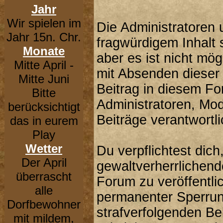
Jahr
Wir spielen im
Die Administratoren
Jahr 15n. Chr.
fragwürdigem Inhalt 
Monate
aber es ist nicht mög
Mitte April -
mit Absenden dieser 
Mitte Juni
Beitrag in diesem F
Bitte
Administratoren, Mod
berücksichtigt
Beiträge verantwortli
das in eurem
Play
Wetter
Du verpflichtest dic
Der April
gewaltverherrlichend
überrascht
Forum zu veröffentli
alle
permanenter Sperrung
Dorfbewohner
strafverfolgenden B
mit mildem,