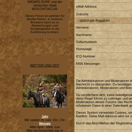
WIDARS DORF und der
römischen Stadt
eMail-Adresse
MOGONTIACUM.
Zeitzone
Dieses Forum ist optimiert für
Mozilla Firefox. In anderen
:: optionale Angaben :.
Browsern kann es zu
Abweichungen und
Vorname
Schwiergkeiten in der
Ausführung kommen.
Nachname
Geburtsdatum
Homepage
ICQ-Nummer
MSN Messenger
WETTER UND ZEIT
Die Administratoren und Moderatoren di
Nachricht zu überprüfen. Du bestätigst
Administratoren, Moderatoren und Betre
Du verpflichtest dich, keine beleidig
diese Regel führen zu sofortiger und p
Moderatoren dieses Forums das Recht e
erhobenen Daten in einer Datenbank g
Dieses System verwendet Cookies, um 
Komfort. Deine Mail-Adresse wird nur 
Jahr
Wir spielen im Jahr 15n. Chr.
Durch das Abschließen der Registrier
Monate
Mitte April - Mitte Juni
Bitte berücksichtigt das in