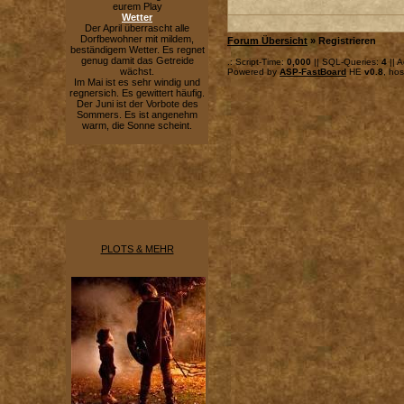
eurem Play
Wetter
Der April überrascht alle
Dorfbewohner mit mildem,
Forum Übersicht
» Registrieren
beständigem Wetter. Es regnet
genug damit das Getreide
.: Script-Time:
0,000
|| SQL-Queries:
4
|| A
wächst.
Powered by
ASP-FastBoard
HE
v0.8
, ho
Im Mai ist es sehr windig und
regnersich. Es gewittert häufig.
Der Juni ist der Vorbote des
Sommers. Es ist angenehm
warm, die Sonne scheint.
PLOTS & MEHR