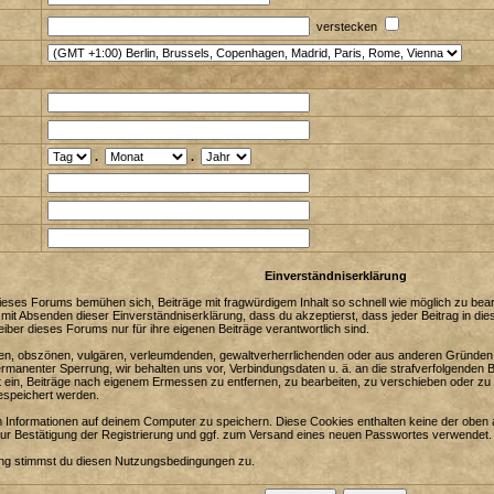
verstecken
.
.
Einverständniserklärung
eses Forums bemühen sich, Beiträge mit fragwürdigem Inhalt so schnell wie möglich zu bearbe
 mit Absenden dieser Einverständniserklärung, dass du akzeptierst, dass jeder Beitrag in 
iber dieses Forums nur für ihre eigenen Beiträge verantwortlich sind.
enden, obszönen, vulgären, verleumdenden, gewaltverherrlichenden oder aus anderen Gründen 
ermanenter Sperrung, wir behalten uns vor, Verbindungsdaten u. ä. an die strafverfolgenden
in, Beiträge nach eigenem Ermessen zu entfernen, zu bearbeiten, zu verschieben oder zu 
espeichert werden.
Informationen auf deinem Computer zu speichern. Diese Cookies enthalten keine der oben 
zur Bestätigung der Registrierung und ggf. zum Versand eines neuen Passwortes verwendet.
ung stimmst du diesen Nutzungsbedingungen zu.