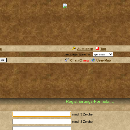
ie
Auktionen
Top
Language/Sprache:
Chat (
0
)
User-Map
new
.: Registrierungs-Formular :.
mind. 3 Zeichen
mind. 3 Zeichen