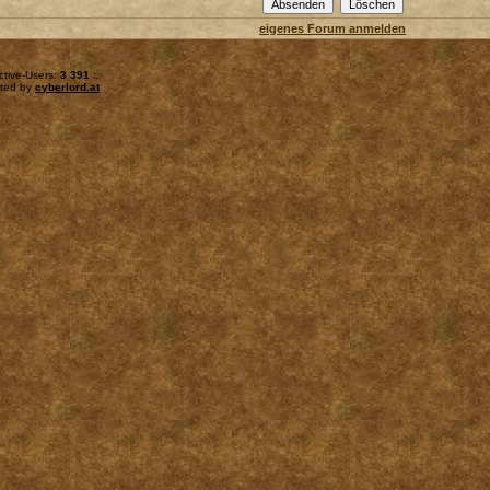
eigenes Forum anmelden
ctive-Users:
3 391
:.
sted by
cyberlord.at