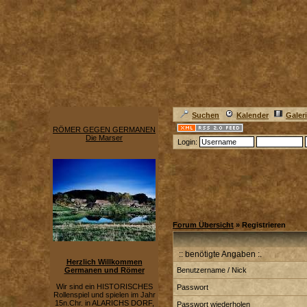
Suchen
Kalender
Galer
RÖMER GEGEN GERMANEN
Die Marser
Login:
Forum Übersicht
» Registrieren
:: benötigte Angaben :.
Herzlich Willkommen
Germanen und Römer
Benutzername / Nick
Wir sind ein HISTORISCHES
Passwort
Rollenspiel und spielen im Jahr
15n.Chr. in ALARICHS DORF,
Passwort wiederholen