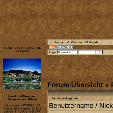
Suchen
Kalender
Galerie
RÖMER GEGEN GERMANEN
Die Marser
Login:
Forum Übersicht
» 
Herzlich Willkommen
:: benötigte Angaben :.
Germanen und Römer
Benutzername / Nick
Wir sind ein HISTORISCHES
Rollenspiel und spielen im Jahr
15n.Chr. in ALARICHS DORF,