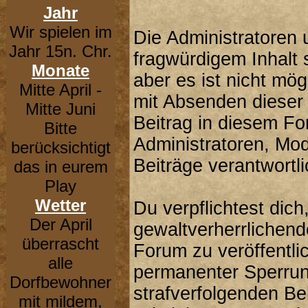
Jahr
Wir spielen im
Die Administratoren
Jahr 15n. Chr.
fragwürdigem Inhalt 
Monate
aber es ist nicht mög
Mitte April -
mit Absenden dieser 
Mitte Juni
Beitrag in diesem F
Bitte
Administratoren, Mod
berücksichtigt
Beiträge verantwortli
das in eurem
Play
Wetter
Du verpflichtest dic
Der April
gewaltverherrlichend
überrascht
Forum zu veröffentli
alle
permanenter Sperrung
Dorfbewohner
strafverfolgenden B
mit mildem,