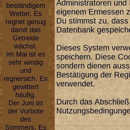
Administratoren und
beständigem
eigenem Ermessen zu
Wetter. Es
Du stimmst zu, dass
regnet genug
Datenbank gespeiche
damit das
Getreide
wächst.
Dieses System verwe
Im Mai ist es
speichern. Diese Co
sehr windig
sondern dienen aussc
und
Bestätigung der Reg
regnersich. Es
verwendet.
gewittert
häufig.
Durch das Abschließ
Der Juni ist
Nutzungsbedingunge
der Vorbote
des
Sommers. Es