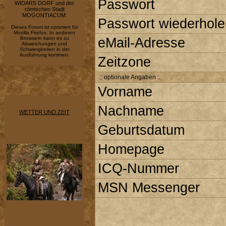
Passwort
WIDARS DORF und der
römischen Stadt
MOGONTIACUM.
Passwort wiederhole
Dieses Forum ist optimiert für
Mozilla Firefox. In anderen
Browsern kann es zu
eMail-Adresse
Abweichungen und
Schwiergkeiten in der
Ausführung kommen.
Zeitzone
:: optionale Angaben :.
Vorname
Nachname
WETTER UND ZEIT
Geburtsdatum
Homepage
ICQ-Nummer
MSN Messenger