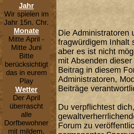
Jahr
Wir spielen im
Jahr 15n. Chr.
Monate
Die Administratoren
Mitte April -
fragwürdigem Inhalt 
Mitte Juni
aber es ist nicht mög
Bitte
mit Absenden dieser 
berücksichtigt
Beitrag in diesem F
das in eurem
Administratoren, Mod
Play
Beiträge verantwortli
Wetter
Der April
überrascht
Du verpflichtest dic
alle
gewaltverherrlichend
Dorfbewohner
Forum zu veröffentli
mit mildem,