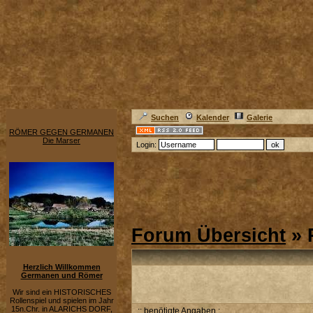
Suchen
Kalender
Galerie
RÖMER GEGEN GERMANEN
Die Marser
Login:
Forum Übersicht
» 
Herzlich Willkommen
Germanen und Römer
Wir sind ein HISTORISCHES
Rollenspiel und spielen im Jahr
15n.Chr. in ALARICHS DORF,
:: benötigte Angaben :.