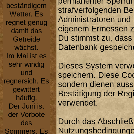
permanenter Sperrung
beständigem
strafverfolgenden B
Wetter. Es
Administratoren und
regnet genug
eigenem Ermessen zu
damit das
Du stimmst zu, dass
Getreide
Datenbank gespeiche
wächst.
Im Mai ist es
sehr windig
Dieses System verwe
und
speichern. Diese Co
regnersich. Es
sondern dienen aussc
gewittert
Bestätigung der Reg
häufig.
verwendet.
Der Juni ist
der Vorbote
Durch das Abschließ
des
Nutzungsbedingunge
Sommers. Es