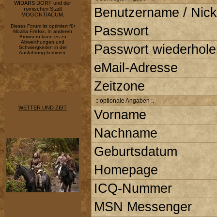
WIDARS DORF und der
Benutzername / Nick
römischen Stadt
MOGONTIACUM.
Dieses Forum ist optimiert für
Passwort
Mozilla Firefox. In anderen
Browsern kann es zu
Abweichungen und
Passwort wiederhole
Schwiergkeiten in der
Ausführung kommen.
eMail-Adresse
Zeitzone
:: optionale Angaben :.
WETTER UND ZEIT
Vorname
Nachname
Geburtsdatum
Homepage
ICQ-Nummer
MSN Messenger