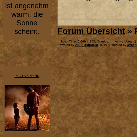
ist angenehm
warm, die
Sonne
Forum Übersicht
» 
scheint.
.: Script-Time:
0,000
|| SQL-Queries:
4
|| Active-Users:
2
Powered by
ASP-FastBoard
HE
v0.8
, hosted by
cyberl
PLOTS & MEHR