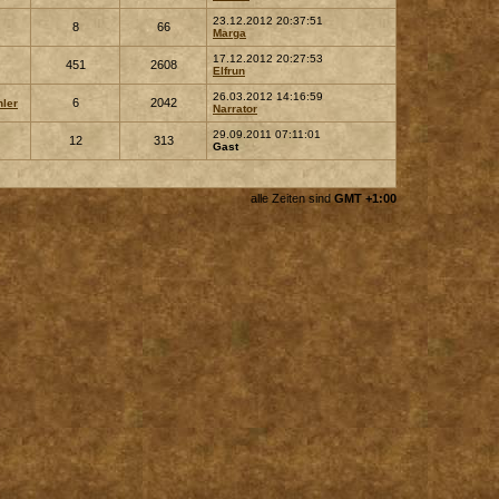
23.12.2012 20:37:51
8
66
Marga
17.12.2012 20:27:53
451
2608
Elfrun
26.03.2012 14:16:59
6
2042
ler
Narrator
29.09.2011 07:11:01
12
313
Gast
alle Zeiten sind
GMT +1:00