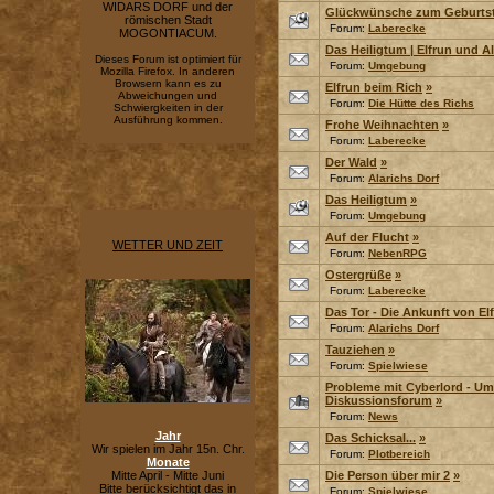
WIDARS DORF und der
Glückwünsche zum Geburts
römischen Stadt
Forum:
Laberecke
MOGONTIACUM.
Das Heiligtum | Elfrun und A
Dieses Forum ist optimiert für
Forum:
Umgebung
Mozilla Firefox. In anderen
Browsern kann es zu
Elfrun beim Rich
»
Abweichungen und
Forum:
Die Hütte des Richs
Schwiergkeiten in der
Ausführung kommen.
Frohe Weihnachten
»
Forum:
Laberecke
Der Wald
»
Forum:
Alarichs Dorf
Das Heiligtum
»
Forum:
Umgebung
Auf der Flucht
»
WETTER UND ZEIT
Forum:
NebenRPG
Ostergrüße
»
Forum:
Laberecke
Das Tor - Die Ankunft von El
Forum:
Alarichs Dorf
Tauziehen
»
Forum:
Spielwiese
Probleme mit Cyberlord - Um
Diskussionsforum
»
Forum:
News
Jahr
Das Schicksal...
»
Wir spielen im Jahr 15n. Chr.
Forum:
Plotbereich
Monate
Mitte April - Mitte Juni
Die Person über mir 2
»
Bitte berücksichtigt das in
Forum:
Spielwiese