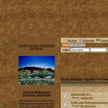
Suchen
Kalender
Galer
RÖMER GEGEN GERMANEN
Die Marser
Login:
Forum Übersicht
»
Suchen
» Sucherg
Herzlich Willkommen
Dorftratsch VI
»
Germanen und Römer
Forum:
Laberecke
Wir sind ein HISTORISCHES
Kritik und Verbesserungsvor
Rollenspiel und spielen im Jahr
Forum:
Wandzeitung
15n.Chr. in ALARICHS DORF,