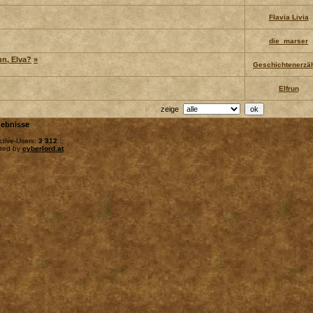
Flavia Livia
die_marser
nun, Elva?
»
Geschichtenerzäh
Elfrun
zeige
ebnisse
ctive-Users:
3 312
:.
sted by
cyberlord.at