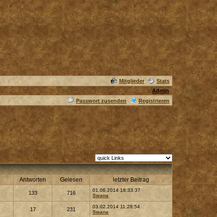
Mitglieder
Stats
Admin
Passwort zusenden
Registrieren
Antworten
Gelesen
letzter Beitrag
01.06.2014 18:33:37
133
716
Swana
03.02.2014 11:28:54
17
231
Swana