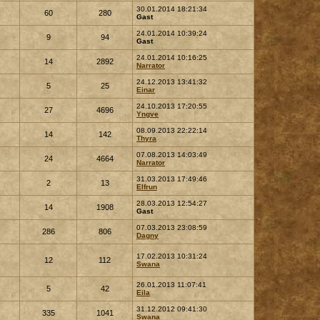
30.01.2014 18:21:34
60
280
Gast
24.01.2014 10:39:24
9
94
Gast
24.01.2014 10:16:25
14
2892
Narrator
24.12.2013 13:41:32
5
25
Einar
24.10.2013 17:20:55
27
4696
Yngve
08.09.2013 22:22:14
14
142
Thyra
07.08.2013 14:03:49
24
4664
Narrator
31.03.2013 17:49:46
2
13
Elfrun
28.03.2013 12:54:27
14
1908
Gast
07.03.2013 23:08:59
286
806
Dagny
17.02.2013 10:31:24
12
112
Swana
26.01.2013 11:07:41
5
42
Eila
31.12.2012 09:41:30
335
1041
Swana