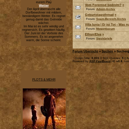
eurem Play
Vom Forentod bedroht?
»
Wetter
Der April überrascht alle
Forum:
Admin-Archiv
Dorfbewohner mit mildem,
Geburtstagsthread
»
beständigem Wetter. Es regnet
Forum:
Spam-Bereich-Archiv
genug damit das Getreide
wächst.
Villa Iunia | Er ist Tot - Was 
Im Mai ist es sehr windig und
Forum:
Mogontiacum
regnersich. Es gewittert häufig.
Der Juni ist der Vorbote des
Elfrun/Elva
»
Sommers. Es ist angenehm
Forum:
Steckbriefe
warm, die Sonne scheint.
Forum Übersicht
»
Suchen
» Sucherg
.: Script-Time:
0,031
|| SQL-Queries:
5
|| A
Powered by
ASP-FastBoard
HE
v0.8
, ho
PLOTS & MEHR