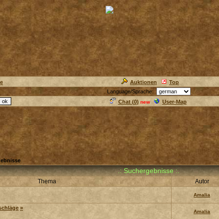
ie
Auktionen
Top
Language/Sprache:
Chat (
0
)
User-Map
new
ebnisse
.: Suchergebnisse :.
Thema
Autor
Amalia
schläge
»
Amalia