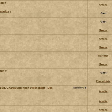
tag
»
Amalia
lmarius
»
Gast
Gast
Swana
Amalia
Swana
Narrator
Swana
frun
»
Gast
Flavia Livia
zug, Charas und noch vieles mehr - Das
Stimmen:
8
Amalia
Amalia
Amalia