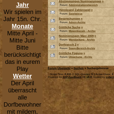
Abstimmungen Nominierungen
»
Jahr
Forum:
Administrationsbereich
Wir spielen im
(Sinnloses) Zahlenspiel
»
Forum:
Spielwiese
Jahr 15n. Chr.
Besprechungen
»
Forum:
Admin-Archiv
Monate
Göttliche Suche
»
Forum:
Mogontiacum - Archiv
Mitte April -
Nominierungen März 2009
»
Mitte Juni
Forum:
Wandzeitung - Archiv
Dorftratsch 2
»
Bitte
Forum:
Spam-Bereich-Archiv
berücksichtigt
Göttliche Fügung
»
Forum:
Umgebung - Archiv
das in eurem
Play
Forum Übersicht
»
Suchen
» Suchergebnisse
Wetter
.: Script-Time:
0,031
|| SQL-Queries:
5
|| Active-Users:
3
Powered by
ASP-FastBoard
HE
v0.8
, hosted by
cyberl
Der April
überrascht
alle
Dorfbewohner
mit mildem,