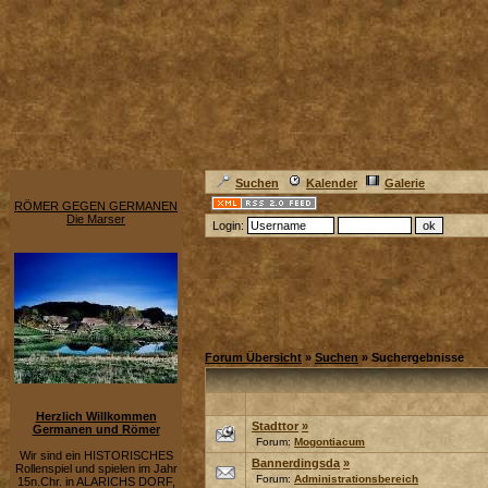
Suchen
Kalender
Galerie
RÖMER GEGEN GERMANEN
Die Marser
Login:
Forum Übersicht
»
Suchen
» Suchergebnisse
Herzlich Willkommen
Stadttor
»
Germanen und Römer
Forum:
Mogontiacum
Wir sind ein HISTORISCHES
Bannerdingsda
»
Rollenspiel und spielen im Jahr
Forum:
Administrationsbereich
15n.Chr. in ALARICHS DORF,