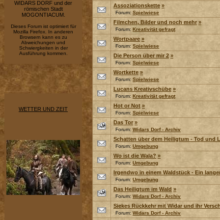
WIDARS DORF und der
Assoziationskette
»
römischen Stadt
Forum:
Spielwiese
MOGONTIACUM.
Filmchen, Bilder und noch mehr
»
Dieses Forum ist optimiert für
Forum:
Kreativität gefragt
Mozilla Firefox. In anderen
Browsern kann es zu
Wortpaare
»
Abweichungen und
Forum:
Spielwiese
Schwiergkeiten in der
Ausführung kommen.
Die Person über mir 2
»
Forum:
Spielwiese
Wortkette
»
Forum:
Spielwiese
Lucans Kreativschübe
»
Forum:
Kreativität gefragt
Hot or Not
»
WETTER UND ZEIT
Forum:
Spielwiese
Das Tor
»
Forum:
Widars Dorf - Archiv
Schatten über dem Heiligtum - Tod und 
Forum:
Umgebung
Wo ist die Wala?
»
Forum:
Umgebung
Irgendwo in einem Waldstück - Ein lang
Forum:
Umgebung
Das Heiligtum im Wald
»
Forum:
Widars Dorf - Archiv
Siekes Rückkehr mit Widar und ihr Vers
Forum:
Widars Dorf - Archiv