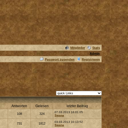
Mitglieder
Stats
Admin
Passwort zusenden
Registrieren
Antworten
Gelesen
letzter Beitrag
07.03.2013 16:01:05
108
324
Swana
03.03.2013 10:13:52
731
1812
Swana