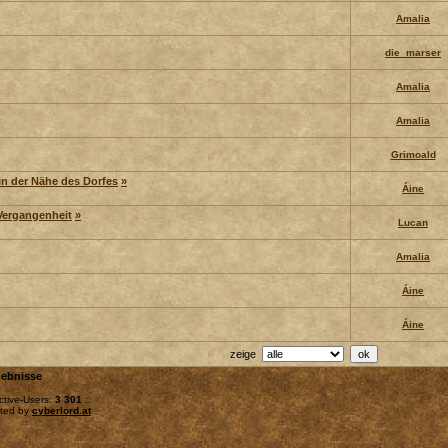
Amalia
die_marser
Amalia
Amalia
Grimoald
 in der Nähe des Dorfes
»
Áine
Vergangenheit
»
Lucan
Amalia
Áine
Áine
zeige
ebnisse
ctive-Users:
3 301
:.
sted by
cyberlord.at