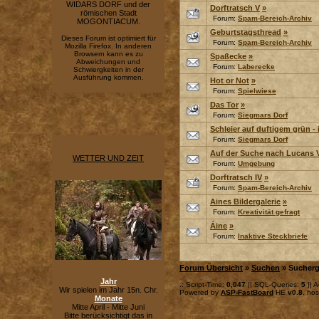
WIDARS DORF und der
Dorftratsch V
»
römischen Stadt
Forum:
Spam-Bereich-Archiv
MOGONTIACUM.
Geburtstagsthread
»
Dieses Forum ist optimiert für
Forum:
Spam-Bereich-Archiv
Mozilla Firefox. In anderen
Browsern kann es zu
Spaßecke
»
Abweichungen und
Forum:
Laberecke
Schwiergkeiten in der
Ausführung kommen.
Hot or Not
»
Forum:
Spielwiese
Das Tor
»
Forum:
Siegmars Dorf
Schleier auf duftigem grün -
Forum:
Siegmars Dorf
Auf der Suche nach Lucans 
WETTER UND ZEIT
Forum:
Umgebung
Dorftratsch IV
»
Forum:
Spam-Bereich-Archiv
Aines Bildergalerie
»
Forum:
Kreativität gefragt
Áine
»
Forum:
Inaktive Steckbriefe
Forum Übersicht
»
Suchen
» Sucherg
Jahr
.: Script-Time:
0,047
|| SQL-Queries:
5
|| A
Wir spielen im Jahr 15n. Chr.
Powered by
ASP-FastBoard
HE
v0.8
, ho
Monate
Mitte April - Mitte Juni
Bitte berücksichtigt das in