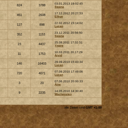
03.01.2013 19:02:45
824
3788
Swana
17.12.2012 20:27:53
451
2608
Elfrun
22.02.2012 23:14:02
127
898
Lucan
23.12.2011 20:56:50
352
1153
Swana
25.08.2011 17:32:51
23
4437
Yngve
10.03.2011 20:17:29
11
1753
Arvid
29.09.2010 15:43:34
146
16403
Lucan
07.09.2010 17:49:06
720
4071
Lucan
07.06.2010 20:00:33
3
20
Áine
14.05.2010 14:30:40
9
2235
Wachposten
alle Zeiten sind
GMT +1:00