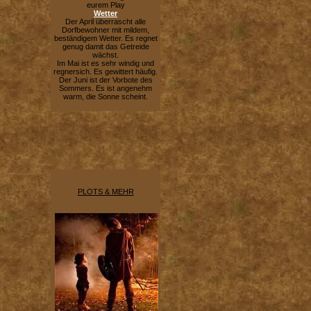
eurem Play
Wetter
Der April überrascht alle
Dorfbewohner mit mildem,
beständigem Wetter. Es regnet
genug damit das Getreide
wächst.
Im Mai ist es sehr windig und
regnersich. Es gewittert häufig.
Der Juni ist der Vorbote des
Sommers. Es ist angenehm
warm, die Sonne scheint.
PLOTS & MEHR