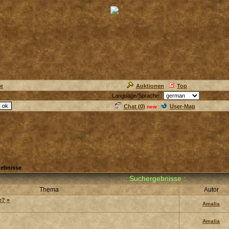
ie
Auktionen
Top
Language/Sprache:
Chat (
0
)
User-Map
new
ebnisse
.: Suchergebnisse :.
Thema
Autor
e?
»
Amalia
Amalia