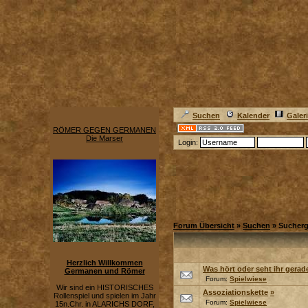
Suchen
Kalender
Galer
RÖMER GEGEN GERMANEN
Die Marser
Login:
Forum Übersicht
»
Suchen
» Sucherg
Herzlich Willkommen
Was hört oder seht ihr gerad
Germanen und Römer
Forum:
Spielwiese
Wir sind ein HISTORISCHES
Assoziationskette
»
Rollenspiel und spielen im Jahr
Forum:
Spielwiese
15n.Chr. in ALARICHS DORF,