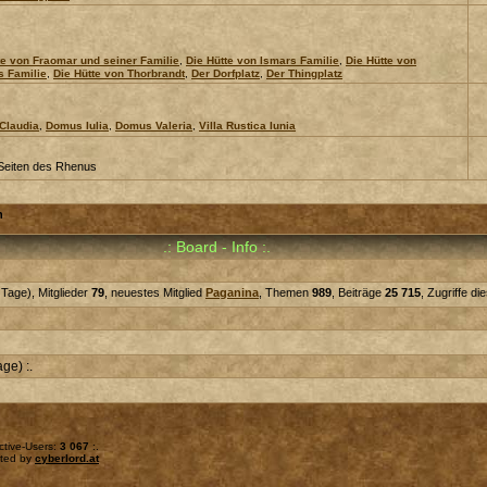
te von Fraomar und seiner Familie
,
Die Hütte von Ismars Familie
,
Die Hütte von
s Familie
,
Die Hütte von Thorbrandt
,
Der Dorfplatz
,
Der Thingplatz
Claudia
,
Domus Iulia
,
Domus Valeria
,
Villa Rustica Iunia
Seiten des Rhenus
h
.: Board - Info :.
Tage), Mitglieder
79
, neuestes Mitglied
Paganina
, Themen
989
, Beiträge
25 715
, Zugriffe d
ge) :.
ctive-Users:
3 067
:.
sted by
cyberlord.at