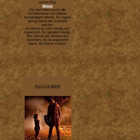
eurem Play
Wetter
Der April überrascht alle
Dorfbewohner mit mildem,
beständigem Wetter. Es regnet
genug damit das Getreide
wächst.
Im Mai ist es sehr windig und
regnersich. Es gewittert häufig.
Der Juni ist der Vorbote des
Sommers. Es ist angenehm
warm, die Sonne scheint.
PLOTS & MEHR