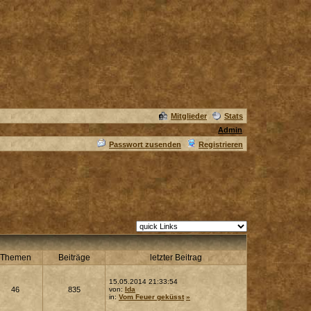
Mitglieder
Stats
Admin
Passwort zusenden
Registrieren
Themen
Beiträge
letzter Beitrag
15.05.2014 21:33:54
46
835
von:
Ida
in:
Vom Feuer geküsst
»