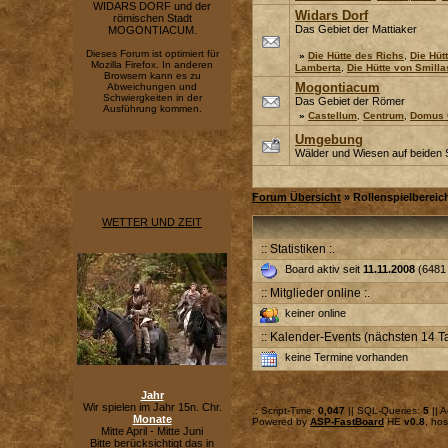
WIDARS DORF und der
Widars Dorf
römischen Stadt
Das Gebiet der Mattiaker
MOGONTIACUM.
Dieses Forum ist optimiert für
»
Die Hütte des Richs
,
Die Hüt
Mozilla Firefox. In anderen
Lamberta
,
Die Hütte von Smilla
Browsern kann es zu
Mogontiacum
Abweichungen und
Schwiergkeiten in der
Das Gebiet der Römer
Ausführung kommen.
»
Castellum
,
Centrum
,
Domus 
Umgebung
Wälder und Wiesen auf beiden 
Forum Übersicht
» Rollenspielbereic
WETTER UND ZEIT
:: Statistiken :.
Board aktiv seit
11.11.2008
(6481 
:: Mitglieder online :.
keiner online
:: Kalender-Events (nächsten 14 Ta
keine Termine vorhanden
Jahr
Wir spielen im Jahr 15n. Chr.
.: Script-Time:
0,047
|| SQL-Queries:
5
|| A
Monate
Powered by
ASP-FastBoard
HE
v0.8
, ho
Mitte April - Mitte Juni
Bitte berücksichtigt das in