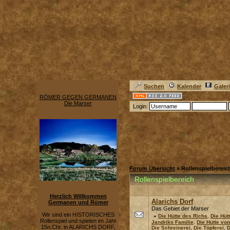
Suchen
Kalender
Galer
RÖMER GEGEN GERMANEN
Die Marser
Login:
Forum Übersicht
» Rollenspielbereic
Rollenspielbereich
Herzlich Willkommen
Alarichs Dorf
Germanen und Römer
Das Gebiet der Marser
Wir sind ein HISTORISCHES
»
Die Hütte des Richs
,
Die Hüt
Rollenspiel und spielen im Jahr
Jandriks Familie
,
Die Hütte vo
15n.Chr. in ALARICHS DORF,
Die Schreinerei
,
Die Töpferei
,
D