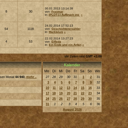
30.01.2013 13:14:38
8
30
von:
Fraomar
in:
[PLOT-1] Aufbruch ins
»
24.02.2014 17:52:13
54
1118
von:
Geschichtenerzähler
in:
Marktplatz
»
22.02.2014 13:27:23
4
53
von:
Elfleda
in:
Ein Ende und ein Anfan
»
alle Zeiten sind
GMT +1:00
.: Kalender :.
Mo
Di
Mi
Do
Fr
Sa
So
Wo
iesen Monat
44 940
,
mehr ..
27
28
29
30
31
1
2
31
3
4
5
6
7
8
9
32
10
11
12
13
14
15
16
33
17
18
19
20
21
22
23
34
24
25
26
27
28
29
30
35
31
1
2
3
4
5
6
36
August 2026