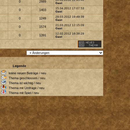
0
2889
Gast
15.04.2012 17:07:53
0
1403
Gast
29.03.2012 19:49:39
0
1249
Gast
21.03.2012 12:15:09
0
1574
Gast
12.02.2012 16:38:29
0
1391
Gast
Legende
/
keine neuen Beiträge / neu
/
Thema geschlossen / neu
/
Thema ist wichtig / neu
/
Thema mit Umfrage / neu
/
Thema mit Spiel / neu