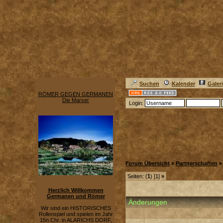
Suchen
Kalender
Galer
RÖMER GEGEN GERMANEN
Die Marser
Login:
Forum Übersicht
»
Partnerschaften
Seiten: (
1
) [1]
»
Herzlich Willkommen
Germanen und Römer
Änderungen
Wir sind ein HISTORISCHES
Rollenspiel und spielen im Jahr
15n.Chr. in ALARICHS DORF,