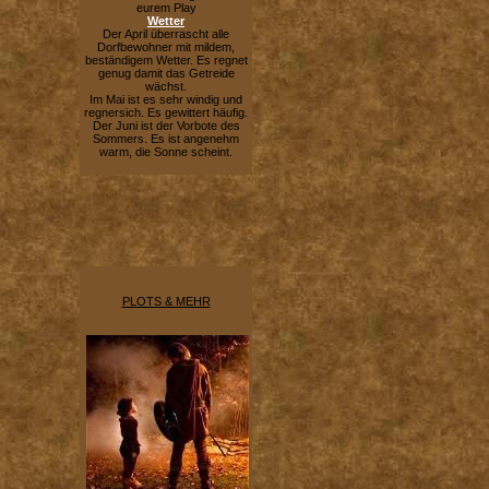
eurem Play
Wetter
Der April überrascht alle
Dorfbewohner mit mildem,
beständigem Wetter. Es regnet
genug damit das Getreide
wächst.
Im Mai ist es sehr windig und
regnersich. Es gewittert häufig.
Der Juni ist der Vorbote des
Sommers. Es ist angenehm
warm, die Sonne scheint.
PLOTS & MEHR