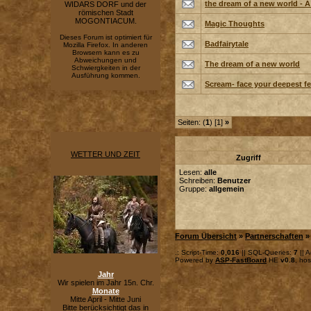
the dream of a new world - 
WIDARS DORF und der
römischen Stadt
MOGONTIACUM.
Magic Thoughts
Dieses Forum ist optimiert für
Badfairytale
Mozilla Firefox. In anderen
Browsern kann es zu
Abweichungen und
The dream of a new world
Schwiergkeiten in der
Ausführung kommen.
Scream- face your deepest fe
Seiten: (
1
) [1]
»
WETTER UND ZEIT
Zugriff
Lesen:
alle
Schreiben:
Benutzer
Gruppe:
allgemein
Forum Übersicht
»
Partnerschaften
.: Script-Time:
0,016
|| SQL-Queries:
7
|| A
Powered by
ASP-FastBoard
HE
v0.8
, ho
Jahr
Wir spielen im Jahr 15n. Chr.
Monate
Mitte April - Mitte Juni
Bitte berücksichtigt das in