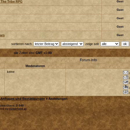
A The Tribe RPG
Gast
Gast
Gast
Gast
ars
Gast
sortieren nach
zeige seit
alle Zeiten sind
GMT +1:00
Forum-Info
Moderatoren
keine
»
Anfragen und Bestätigungen
» Änderungen
ctive-Users:
3 040
:.
sted by
cyberlord.at