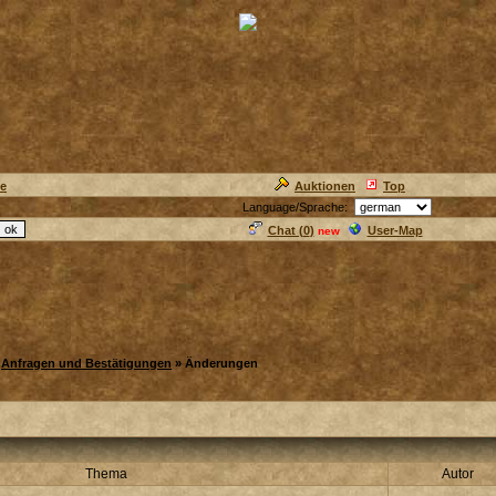
ie
Auktionen
Top
Language/Sprache:
Chat (
0
)
User-Map
new
»
Anfragen und Bestätigungen
» Änderungen
Thema
Autor