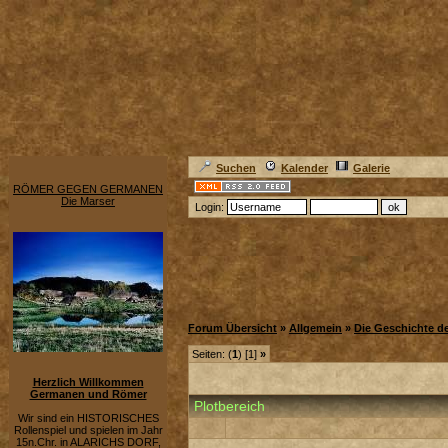
Suchen
Kalender
Galerie
RÖMER GEGEN GERMANEN
Die Marser
Login:
Forum Übersicht
»
Allgemein
»
Die Geschichte de
Seiten: (
1
) [1]
»
Herzlich Willkommen
Germanen und Römer
Plotbereich
Wir sind ein HISTORISCHES
Rollenspiel und spielen im Jahr
15n.Chr. in ALARICHS DORF,