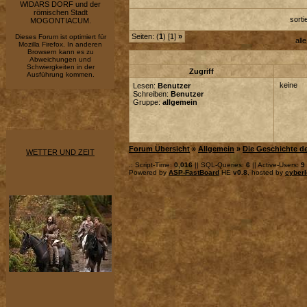
WIDARS DORF und der
römischen Stadt
sort
MOGONTIACUM.
Seiten: (
1
) [1]
»
Dieses Forum ist optimiert für
all
Mozilla Firefox. In anderen
Browsern kann es zu
Abweichungen und
Schwiergkeiten in der
Zugriff
Ausführung kommen.
keine
Lesen:
Benutzer
Schreiben:
Benutzer
Gruppe:
allgemein
Forum Übersicht
»
Allgemein
»
Die Geschichte de
WETTER UND ZEIT
.: Script-Time:
0,016
|| SQL-Queries:
6
|| Active-Users:
9
Powered by
ASP-FastBoard
HE
v0.8
, hosted by
cyberl