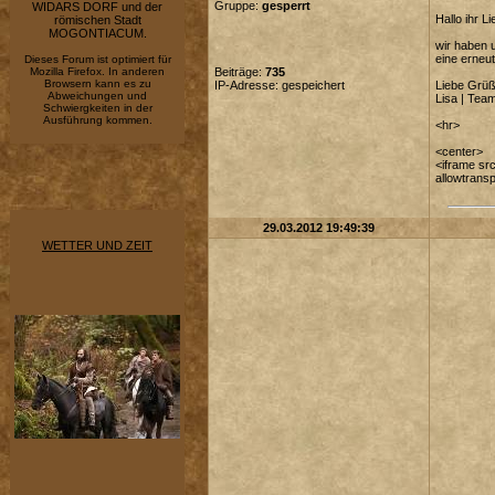
Gruppe:
gesperrt
WIDARS DORF und der
Hallo ihr Li
römischen Stadt
MOGONTIACUM.
wir haben 
eine erneut
Dieses Forum ist optimiert für
Mozilla Firefox. In anderen
Beiträge:
735
Browsern kann es zu
IP-Adresse: gespeichert
Liebe Grü
Abweichungen und
Lisa | Tea
Schwiergkeiten in der
Ausführung kommen.
<hr>
<center>
<iframe src
allowtrans
29.03.2012 19:49:39
WETTER UND ZEIT