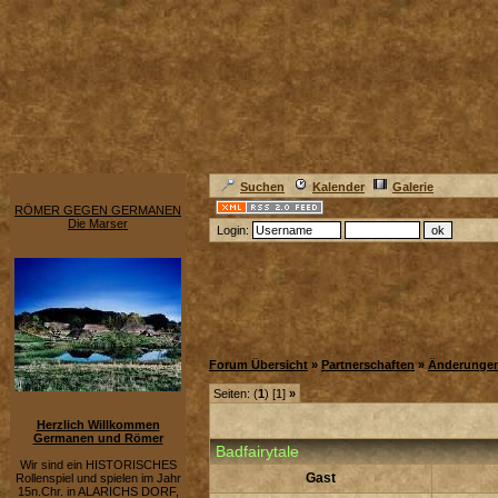
Suchen
Kalender
Galerie
RÖMER GEGEN GERMANEN
Die Marser
Login:
Forum Übersicht
»
Partnerschaften
»
Änderunge
Seiten: (
1
) [1]
»
Herzlich Willkommen
Germanen und Römer
Badfairytale
Wir sind ein HISTORISCHES
Gast
Rollenspiel und spielen im Jahr
15n.Chr. in ALARICHS DORF,