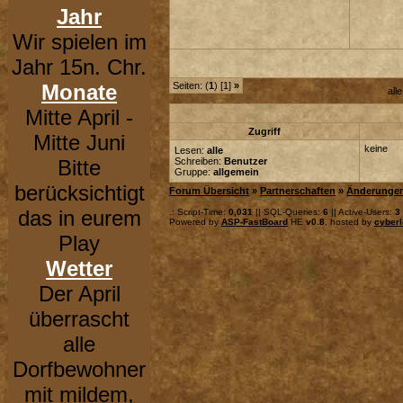
Jahr
Wir spielen im
Jahr 15n. Chr.
Monate
Seiten: (
1
) [1]
»
all
Mitte April -
Zugriff
Mitte Juni
keine
Lesen:
alle
Bitte
Schreiben:
Benutzer
Gruppe:
allgemein
berücksichtigt
Forum Übersicht
»
Partnerschaften
»
Änderunge
das in eurem
.: Script-Time:
0,031
|| SQL-Queries:
6
|| Active-Users:
3
Powered by
ASP-FastBoard
HE
v0.8
, hosted by
cyberl
Play
Wetter
Der April
überrascht
alle
Dorfbewohner
mit mildem,