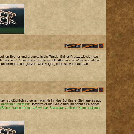
seinen Becher und prostete in die Runde. Seiner Frau... wie sich das
hier seit." Zusammen mit Eila strahlte Alan um die Wette und als sie
en und konnten der ganzen Welt zeigen, dass sie von heute an
r so glücklich zu sehen, war für ihn das Schönste. Sie hatte es gut
 und trinkt und feiert",
forderte er die Gäste auf und nahm sich selbst
 Beinen halten könnt, daß wir das Brautpaar zu ihrem Heim begleiten