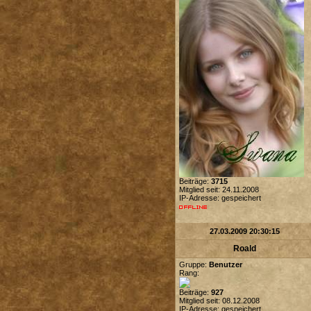
Beiträge:
3715
Mitglied seit: 24.11.2008
IP-Adresse: gespeichert
27.03.2009 20:30:15
Roald
Gruppe:
Benutzer
Rang:
Beiträge:
927
Mitglied seit: 08.12.2008
IP-Adresse: gespeichert