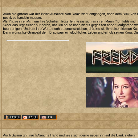
Auch Maíghread war der kleine Aufschrei von Roald nicht entgangen, doch dem Blick von
positives handeln musste.
Als Yngve ihren Arm um ihre Schultern legte, lehnte sie sich an ihren Mann. "Ich fühle mich
"Aber das liegt sicher nur daran, das ich heute noch nichts gegessen habe." Maíghread wol
beunruhigen. Und um ihre Worte noch zu unterstreichen, drückte sie ihm einen kleinen Kuss
Dann wünschte Grimoald dem Brautpaar ein glückliches Leben und erhob seinen Krug. Die
Auch Swana griff nach Alarichs Hand und liess sich gerne neben ihn auf die Bank ziehen.