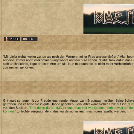
"Mir bleibt nichts weiter zu tun als mich den Worten meiner Frau anzuschließen." Alan hob 
anhörte. Immer noch vollkommen ungewöhnt und doch so schön. "Habt Dank dafür, dass ihr 
sich an ihn lehnte, legte er einen Arm um sie. Nun mussten sie es nicht mehr verheimlich
zusammen gehörten.
Grimoald schaute mit vor Freude leuchtenden Augen zum Brautpaar herüber. Seine Schweste
getroffen und er hatte sie in gute Hände gegeben. Sein Vater wäre sicher stolz auf ihn.
"Eßt
von den Speisen.
"Und denkt daran, daß ihr euch nachher wenigstens noch soweit auf den
können."
Er lachte vergnügt, denn das würde sicher auch noch ganz spaßig werden.