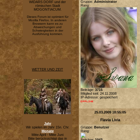
Gruppe:
Administrator
WIDARS DORF und der
Rang:
römischen Stadt
MOGONTIACUM.
Dieses Forum ist optimiert für
Mozilla Firefox. In anderen
Browsern kann es zu
Abweichungen und
Schwiergkeiten in der
Ausführung kommen.
WETTER UND ZEIT
Beiträge:
3715
Mitglied seit: 24.11.2008
IP-Adresse: gespeichert
25.03.2009 18:55:05
Flavia Livia
Jahr
Wir spielen im Jahr 15n. Chr.
Gruppe:
Benutzer
Monate
Rang:
Mitte April - Mitte Juni
Bitte berücksichtigt das in
Beiträge:
1043