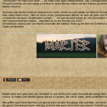
"Anstossen? Ihr habt noch nicht..."
, sie hatte zwar eben mitbekommen, das Grimoald eben d
Schnell schenkte sie sich etwas zu trinken in einen Becher stiess mit den Gästen an ihrem 
warten müssen.
Nachdem sie mit den Anderen angestossen hatte, lehnte sie sich wieder an Alarichs Schult
über seine Hand strich,
"dies ist unser erster gemeinsamer Abend, an dem wir ganz viel Ze
schaute ihn mit einem strahlenden Lächeln,
"... ich hab da noch etwas für eine besondere
Met rumexperimentiert haben... eigentlich ist es ein Rezept von Grim."
Schnell löste Swana sich von Alarich und holte den kleinen Tonkrug mit dem mit Schlehen v
fragte sie lächelnd.
Roald nahm sich ganz fest vor, nachdem er auf Grims und Livias Hochzeit ein wenig über 
zurück zu halten und wirklich genau darauf zu achten, wie viel er trank, denn schließlich hat
Alle griffen nach ihren Bechern um gemeinsam mit dem Brautpaar, Eila und Alan, auf deren 
die ganze Zeit anzuschauen und das Grinsen war auch nicht mehr aus seinem Gesicht zu