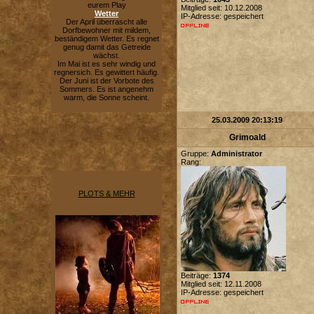
eurem Play
Mitglied seit: 10.12.2008
Wetter
IP-Adresse: gespeichert
Der April überrascht alle
Dorfbewohner mit mildem,
beständigem Wetter. Es regnet
genug damit das Getreide
wächst.
Im Mai ist es sehr windig und
regnersich. Es gewittert häufig.
Der Juni ist der Vorbote des
Sommers. Es ist angenehm
warm, die Sonne scheint.
25.03.2009 20:13:19
Grimoald
Gruppe:
Administrator
Rang:
PLOTS & MEHR
Beiträge:
1374
Mitglied seit: 12.11.2008
IP-Adresse: gespeichert