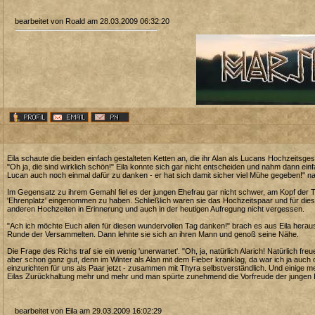
bearbeitet von Roald am 28.03.2009 06:32:20
Eila schaute die beiden einfach gestalteten Ketten an, die ihr Alan als Lucans Hochzeitsge
"Oh ja, die sind wirklich schön!" Eila konnte sich gar nicht entscheiden und nahm dann einf
Lucan auch noch einmal dafür zu danken - er hat sich damit sicher viel Mühe gegeben!" na
Im Gegensatz zu ihrem Gemahl fiel es der jungen Ehefrau gar nicht schwer, am Kopf der Ta
'Ehrenplatz' eingenommen zu haben. Schließlich waren sie das Hochzeitspaar und für die
anderen Hochzeiten in Erinnerung und auch in der heutigen Aufregung nicht vergessen.
"Ach ich möchte Euch allen für diesen wundervollen Tag danken!" brach es aus Eila herau
Runde der Versammelten. Dann lehnte sie sich an ihren Mann und genoß seine Nähe.
Die Frage des Richs traf sie ein wenig 'unerwartet'. "Oh, ja, natürlich Alarich! Natürlich f
aber schon ganz gut, denn im Winter als Alan mit dem Fieber kranklag, da war ich ja auch
einzurichten für uns als Paar jetzt - zusammen mit Thyra selbstverständlich. Und einige m
Eilas Zurückhaltung mehr und mehr und man spürte zunehmend die Vorfreude der jungen 
bearbeitet von Eila am 29.03.2009 16:02:29