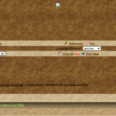
ie
Auktionen
Top
Language/Sprache:
Chat (
0
)
User-Map
new
tte von Grimoald
» Grims Hütte - Die Hochzeit von Alan und Eila
n Alan und Eila