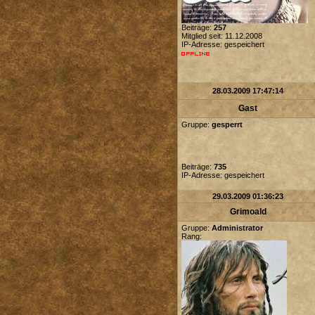
Beiträge:
257
Mitglied seit: 11.12.2008
IP-Adresse: gespeichert
28.03.2009 17:47:14
Gast
Gruppe:
gesperrt
Beiträge:
735
IP-Adresse: gespeichert
29.03.2009 01:36:23
Grimoald
Gruppe:
Administrator
Rang: