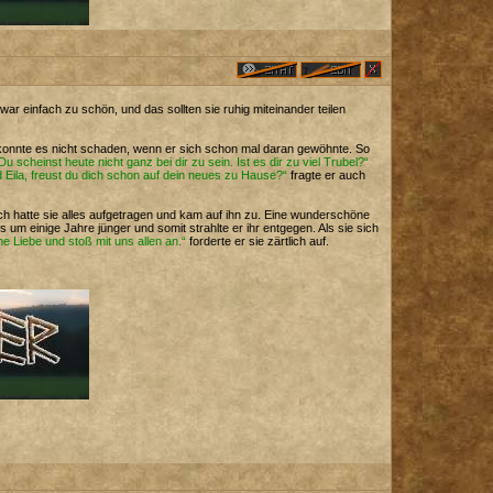
ar einfach zu schön, und das sollten sie ruhig miteinander teilen
t konnte es nicht schaden, wenn er sich schon mal daran gewöhnte. So
Du scheinst heute nicht ganz bei dir zu sein. Ist es dir zu viel Trubel?“
 Eila, freust du dich schon auf dein neues zu Hause?“
fragte er auch
ich hatte sie alles aufgetragen und kam auf ihn zu. Eine wunderschöne
 um einige Jahre jünger und somit strahlte er ihr entgegen. Als sie sich
ne Liebe und stoß mit uns allen an.“
forderte er sie zärtlich auf.