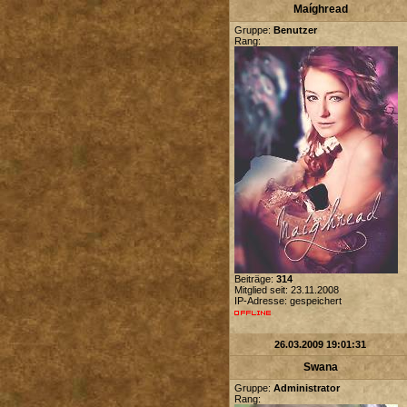
Maíghread
Gruppe:
Benutzer
Rang:
Beiträge:
314
Mitglied seit: 23.11.2008
IP-Adresse: gespeichert
26.03.2009 19:01:31
Swana
Gruppe:
Administrator
Rang: