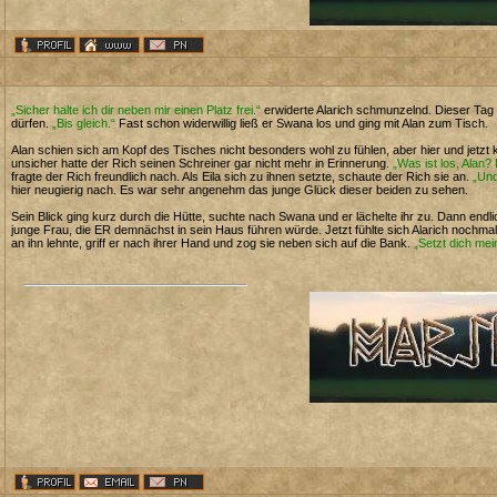
„Sicher halte ich dir neben mir einen Platz frei.“
erwiderte Alarich schmunzelnd. Dieser Tag w
dürfen.
„Bis gleich.“
Fast schon widerwillig ließ er Swana los und ging mit Alan zum Tisch.
Alan schien sich am Kopf des Tisches nicht besonders wohl zu fühlen, aber hier und jetz
unsicher hatte der Rich seinen Schreiner gar nicht mehr in Erinnerung.
„Was ist los, Alan? 
fragte der Rich freundlich nach. Als Eila sich zu ihnen setzte, schaute der Rich sie an.
„Und
hier neugierig nach. Es war sehr angenehm das junge Glück dieser beiden zu sehen.
Sein Blick ging kurz durch die Hütte, suchte nach Swana und er lächelte ihr zu. Dann endl
junge Frau, die ER demnächst in sein Haus führen würde. Jetzt fühlte sich Alarich nochmals
an ihn lehnte, griff er nach ihrer Hand und zog sie neben sich auf die Bank.
„Setzt dich mei