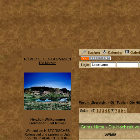
Suchen
Kalender
Galer
RÖMER GEGEN GERMANEN
Die Marser
Login:
Forum Übersicht
»
Off Topic
»
Die Hü
Seiten: (
9
)
1
2
3
4
5
[6]
7
8
9
»
Herzlich Willkommen
Germanen und Römer
Grims Hütte - Die Hochzeit vo
Wir sind ein HISTORISCHES
Swana
Rollenspiel und spielen im Jahr
15n.Chr. in ALARICHS DORF,