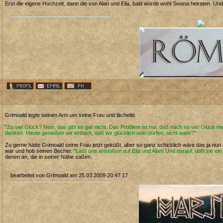
Erst die eigene Hochzeit, dann die von Alan und Eila, bald würde wohl Swana heiraten. Und L
Grimoald legte seinen Arm um seine Frau und lächelte.
"Zu viel Glück? Nein, das gibt es gar nicht. Das Problem ist nur, daß nach so viel Glück me
denken. Heute genießen wir einfach, daß wir glücklich sein dürfen, nicht wahr?"
Zu gerne hätte Grimoald seine Frau jetzt geküßt, aber so ganz schicklich wäre das ja nun
war und hob seinen Becher.
"Laßt uns anstoßen auf Eila und Alan! Und darauf, daß sie ei
denen an, die in seiner Nähe saßen.
bearbeitet von Grimoald am 25.03.2009 20:47:17