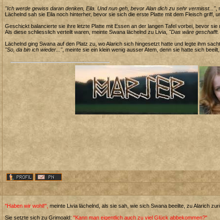
"Ich werde gewiss daran denken, Eila. Und nun geh, bevor Alan dich zu sehr vermisst..."
,
Lächelnd sah sie Eila noch hinterher, bevor sie sich die erste Platte mit dem Fleisch griff, um
Geschickt balancierte sie ihre letzte Platte mit Essen an der langen Tafel vorbei, bevor s
Als diese schliesslich verteilt waren, meinte Swana lächelnd zu Livia,
"Das wäre geschafft. 
Lächelnd ging Swana auf den Platz zu, wo Alarich sich hingesetzt hatte und legte ihm sacht 
"So, da bin ich wieder..."
, meinte sie ein klein wenig ausser Atem, denn sie hatte sich beeilt
"Haben wir wohl!",
meinte Livia lächelnd, als sie sah, wie sich Swana beeilte, zu Alarich 
Sie setzte sich zu Grimoald:
"Kann man eigentlich auch zu viel Glück abbekommen?"