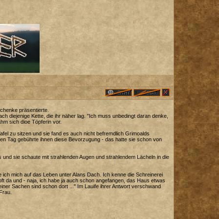
schenke präsentierte.
ach diejenige Kette, die ihr näher lag. "Ich muss unbedingt daran denke,
hm sich dioe Töpferin vor.
fel zu sitzen und sie fand es auch nicht befremdlich Grimoalds
sen Tag gebührte ihnen diese Bevorzugung - das hatte sie schon von
s und sie schaute mit strahlenden Augen und strahlendem Lächeln in die
reue ich mich auf das Leben unter Alans Dach. Ich kenne die Schreinerei
 oft da und - naja, ich habe ja auch schon angefangen, das Haus etwas
einer Sachen sind schon dort ..." Im Lauife ihrer Antwort verschwand
Frau.