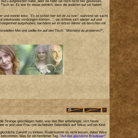
azu aufgefordert hatte, aber da hatte sie noch nicht hier gesessen.
Tisch an. Es war ihr etwas peinlich, dass die anderen auf sie hatten
er und meinte leise,
"Es ist schön hier bei dir zu sein"
, während sie sacht
it miteinander verbringen können..."
, sie richtete sich wieder auf und
 Gelegenheit aufgehoben, nachdem wir im letzen Winter ein bisschen mit
eredelten Met und stellte ihn auf den Tisch.
"Möchtest du probieren?"
,
die Stränge geschlagen hatte, was das Bier anbelangte, sich heute
te er jetzt eine Frau (ein lächelnder Seitenblick auf Yelva) und ein Kind.
glückliche Zukunft zu trinken. Roald konnte es nicht lassen, dabei Yelva
 bekommen. Was für ein herrlicher Tag.
"Auf das glückliche Brautpaar!"