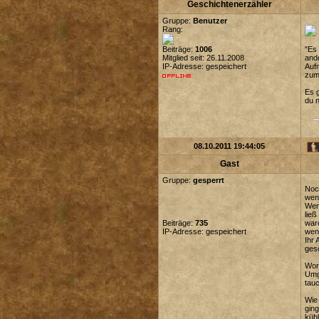
Geschichtenerzähler
Gruppe:
Benutzer
Rang:
Beiträge:
1006
"Es
Mitglied seit: 26.11.2008
ande
IP-Adresse: gespeichert
Aufm
zum 
Es g
du 
08.10.2011 19:44:05
Gast
Gruppe:
gesperrt
Noch
wenn
Wenn
ließ
Beiträge:
735
ware
IP-Adresse: gespeichert
wen
Ihr 
gesc
Wora
Umge
tauc
Wie 
ging
kühl