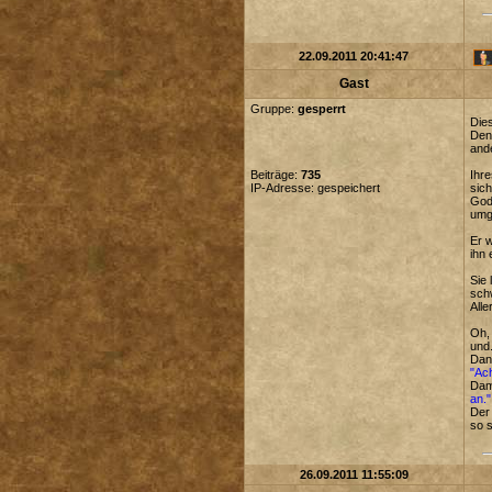
22.09.2011 20:41:47
Gast
Gruppe:
gesperrt
Dies
Denn
ande
Beiträge:
735
Ihre
IP-Adresse: gespeichert
sich
Godw
umgi
Er w
ihn 
Sie 
schw
Alle
Oh, 
und.
Dan
"Ac
Dami
an."
Der 
so s
26.09.2011 11:55:09