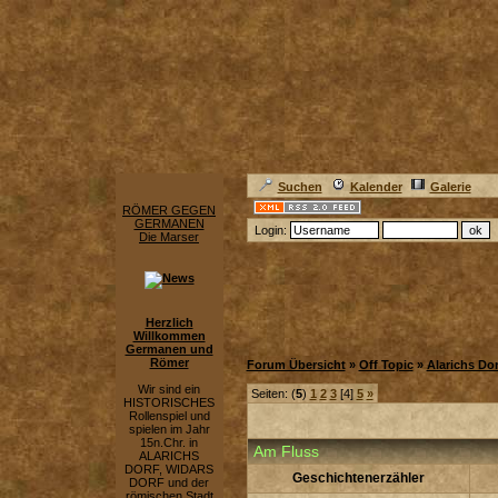
Suchen
Kalender
Galerie
RÖMER GEGEN
GERMANEN
Login:
Die Marser
Herzlich
Willkommen
Germanen und
Römer
Forum Übersicht
»
Off Topic
»
Alarichs Dor
Wir sind ein
Seiten: (
5
)
1
2
3
[4]
5
»
HISTORISCHES
Rollenspiel und
spielen im Jahr
15n.Chr. in
Am Fluss
ALARICHS
DORF, WIDARS
Geschichtenerzähler
DORF und der
römischen Stadt