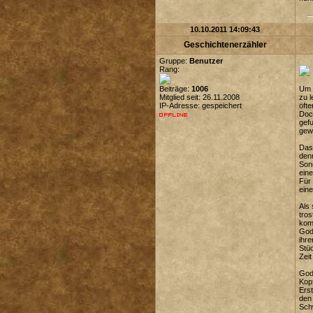
10.10.2011 14:09:43
Geschichtenerzähler
Gruppe:
Benutzer
Rang:
Beiträge:
1006
Um 
Mitglied seit: 26.11.2008
zu 
IP-Adresse: gespeichert
öfte
Doch
gef
gew
Das 
denn
Sonn
eine
Für 
ein
Als 
tros
kom
Godw
ihr
Stüc
Zeit
God
Kopf
Erst
den 
Sch