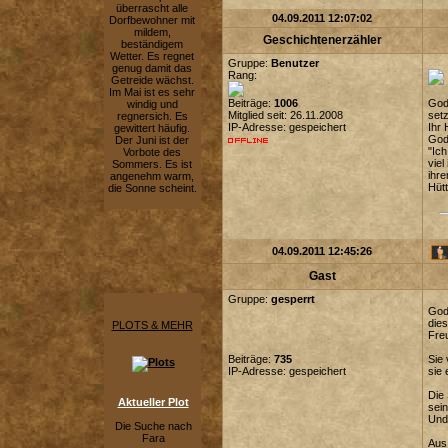
überrascht alle
04.09.2011 12:07:02
Dorfbewohner mit
mildem,
Geschichtenerzähler
beständigem
Wetter. Es regnet
Gruppe:
Benutzer
genug damit das
Rang:
Getreide wächst.
Im Mai ist es sehr
Beiträge:
1006
Godw
windig und
Mitglied seit: 26.11.2008
setz
regnersich. Es
IP-Adresse: gespeichert
Ihr 
gewittert häufig.
Godw
Der Juni ist der
"Ich
Vorbote des
viel
Sommers. Es ist
ihre
angenehm warm,
Hütt
die Sonne scheint.
04.09.2011 12:45:26
Gast
Gruppe:
gesperrt
Godw
dies
PLOTS & MEHR
Fre
Beiträge:
735
Sie 
IP-Adresse: gespeichert
sie 
Die 
Aktueller Plot
sein
Und 
Die Suche nach
Fara
Aus 