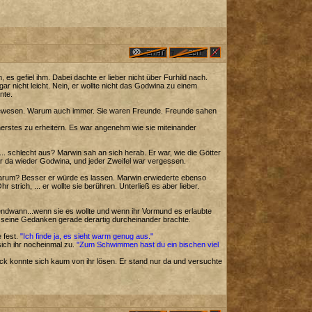
 gefiel ihm. Dabei dachte er lieber nicht über Furhild nach.
ar nicht leicht. Nein, er wollte nicht das Godwina zu einem
nte.
ser gewesen. Warum auch immer. Sie waren Freunde. Freunde sahen
nerstes zu erheitern. Es war angenehm wie sie miteinander
... schlecht aus? Marwin sah an sich herab. Er war, wie die Götter
war da wieder Godwina, und jeder Zweifel war vergessen.
r warum? Besser er würde es lassen. Marwin erwiederte ebenso
strich, ... er wollte sie berühren. Unterließ es aber lieber.
gendwann...wenn sie es wollte und wenn ihr Vormund es erlaubte
 seine Gedanken gerade derartig durcheinander brachte.
 fest.
"Ich finde ja, es sieht warm genug aus."
 sich ihr nocheinmal zu.
"Zum Schwimmen hast du ein bischen viel
ck konnte sich kaum von ihr lösen. Er stand nur da und versuchte