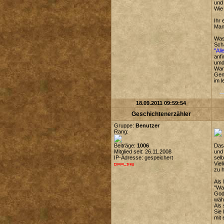
und 
Wie 
Ihr 
Mann
Was 
Sch
"All
anfi
umd
War 
Gena
im l
18.09.2011 09:59:54
Geschichtenerzähler
Gruppe:
Benutzer
Rang:
Beiträge:
1006
Das 
Mitglied seit: 26.11.2008
und 
IP-Adresse: gespeichert
selb
Viel
zu h
Als 
"Was
Godw
wäh
Als 
Sie 
mit 