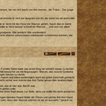
oment, bis sie sich leicht von ihm trennte...die Träne... Der junge
i trennte er sich nur langsam von ihr, als wenn sie ein wertvoller
nnte er nicht mit der Hose ins Wasser gehen. Kaum das er damit
lte er nicht besser schnell ins Wasser ... und sich vor allem
tolperte. Wie peinlich! Wie unmännlich!
ie nicht ebenso unbeschwert miteinander schwimmen können, wie
Furhilds Nähe hatte das arme Ding nie wirklich etwas zu lachen
Furhild bewachte sie mit Argusaugen. Warum, das wusste Godwina
ngen führten zu nichts.
 zu haben und dabei wohlmöglich noch ien gutes Geschäft gemacht
ht sicher sein konnte das ihre Tante genau dies beabsichtigte.
r, das er hier war. Bei ihr war.
n gehen solle.
e ihren Kopf etwas zur Seite, denn sie wollte ihn nicht anstarren,
langen blonden Haare hinter die Ohren und reichte ihm ihre Hand.
h sehr, dass das Wasser wärmer ist als es aussieht." sprach sie