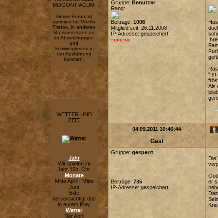
Gruppe:
Benutzer
MOGONTIACUM.
Rang:
Dieses Forum ist
optimiert für Mozilla
Beiträge:
1006
Hast
Firefox. In anderen
Mitglied seit: 26.11.2008
doch
Browsern kann es
IP-Adresse: gespeichert
sch
zu Abweichungen
Ihre
und
Fami
Schwiergkeiten in
Furh
der Ausführung
gefü
kommen.
Rasc
"Ist
frös
Als 
blie
ger
WETTER UND
ZEIT
04.09.2011 10:46:44
Gast
Gruppe:
gesperrt
Jahr
Die 
Wir spielen im
verp
Jahr 15n. Chr.
Monate
Godw
Mitte April - Mitte
Beiträge:
735
er s
Juni
IP-Adresse: gespeichert
nebe
Bitte
Das 
berücksichtigt das
Sein
in eurem Play
Krie
Wetter
Der April