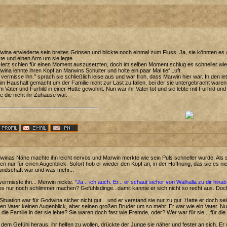
ina erwiederte sein breites Grinsen und blickte noch einmal zum Fluss. Ja, sie könnten es a
te und einen Arm um sie legte.
Herz schien für einen Moment auszusetzten, doch im selben Moment schlug es schneller wied
ina lehnte ihren Kopf an Marwins Schulter und holte ein paar Mal tief Luft.
 vermisse ihn." sprach sie schließlich leise aus und war froh, dass Marwin hier war. In den
 im Haushalt gemacht um der Familie nicht zur Last zu fallen, bei der sie untergebracht waren.
m Vater und Furhild in einer Hütte gewohnt. Nun war ihr Vater tot und sie lebte mit Furhild und
e die nicht ihr Zuhause war.
inas Nähe machte ihn leicht nervös und Marwin merkte wie sein Puls schneller wurde. Als si
en nur für einen Augenblick. Sofort hob er wieder den Kopf an, in der Hoffnung, das sie es ni
undschaft war und was mehr...
vermisste ihn... Merwin nickte.
"Ja... ich auch. Er... er schaut sicher von Walhalla zu dir hina
es nur noch schlimmer machen? Gefühlsdinge...damit kannte er sich nicht so recht aus. Do
Situation war für Godwina sicher nicht gut... und er verstand sie nur zu gut. Hatte er doch s
en Vater keinen Augenblick, aber seinen großen Bruder um so mehr. Er war wie ein Vater. Nu
die Familie in der sie lebte? Sie waren doch fast wie Fremde, oder? Wer war für sie ...für die 
dem Gefühl heraus, ihr helfen zu wollen, drückte der Junge sie näher und fester an sich. Er w