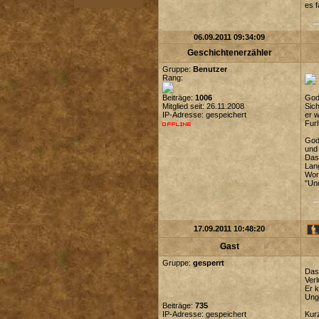
es f
06.09.2011 09:34:09
Geschichtenerzähler
Gruppe:
Benutzer
Rang:
Beiträge:
1006
Godw
Mitglied seit: 26.11.2008
Sich
IP-Adresse: gespeichert
er w
Furh
Godw
und 
Das 
Lang
Wort
"Und
17.09.2011 10:48:20
Gast
Gruppe:
gesperrt
Das 
Ver
Er k
Unge
Beiträge:
735
IP-Adresse: gespeichert
Kurz