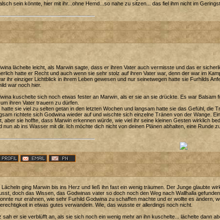
alsch sein könnte, hier mit ihr...ohne Hemd...so nahe zu sitzen... das fiel ihm nicht im Gerings
ina lächelte leicht, als Marwin sagte, dass er ihren Vater auch vermisste und das er sicher
erlich hatte er Recht und auch wenn sie sehr stolz auf ihren Vater war, denn der war im Ka
ar ihr einziger Lichtblick in ihrem Leben gewesen und nur seinetwegen hatte sie Furhilds An
ild war noch hier.
ina kuschelte sich noch etwas fester an Marwin, als er sie an sie drückte. Es war Balsam f
um ihren Vater trauern zu dürfen.
hatte sie viel zu selten getan in den letzten Wochen und langsam hatte sie das Gefühl, die 
sam richtete sich Godwina wieder auf und wischte sich einzelne Tränen von der Wange. Ein k
, aber sie hoffte, dass Marwin erkennen würde, wie viel ihr seine kleinen Gesten wirklich be
 nun ab ins Wasser mit dir. Ich möchte dich nicht von deinen Plänen abhalten, eine Runde 
Lächeln ging Marwin bis ins Herz und ließ ihn fast ein wenig träumen. Der Junge glaubte wir
lusst, doch das Wissen, das Godwinas vater so doch noch den Weg nach Wallhalla gefunden 
onnte nur erahnen, wie sehr Furhild Godwina zu schaffen machte und er wollte es ändern, wol
rechtigkeit in etwas gutes verwandeln. Wie, das wusste er allerdings noch nicht.
 sah er sie verblüfft an, als sie sich noch ein wenig mehr an ihn kuschelte... lächelte dann a