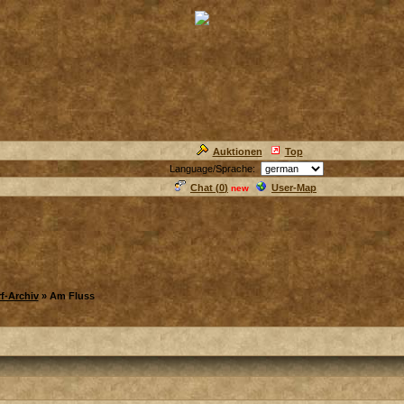
Auktionen
Top
Language/Sprache:
Chat (
0
)
User-Map
new
f-Archiv
» Am Fluss