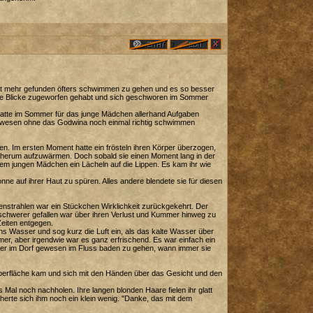
eit mehr gefunden öfters schwimmen zu gehen und es so besser
che Blicke zugeworfen gehabt und sich geschworen im Sommer
d hatte im Sommer für das junge Mädchen allerhand Aufgaben
gewesen ohne das Godwina noch einmal richtig schwimmen
allen. Im ersten Moment hatte ein frösteln ihren Körper überzogen,
ie herum aufzuwärmen. Doch sobald sie einen Moment lang in der
dem jungen Mädchen ein Lächeln auf die Lippen. Es kam ihr wie
e auf ihrer Haut zu spüren. Alles andere blendete sie für diesen
nenstrahlen war ein Stückchen Wirklichkeit zurückgekehrt. Der
 schwerer gefallen war über ihren Verlust und Kummer hinweg zu
eiten entgegen.
ns Wasser und sog kurz die Luft ein, als das kalte Wasser über
, aber irgendwie war es ganz erfrischend. Es war einfach ein
nder im Dorf gewesen im Fluss baden zu gehen, wann immer sie
erfläche kam und sich mit den Händen über das Gesicht und den
l noch nachholen. Ihre langen blonden Haare fielen ihr glatt
herte sich ihm noch ein klein wenig. "Danke, das mit dem