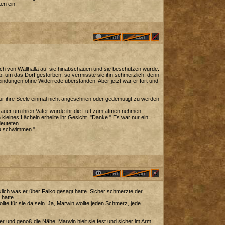
ten ein.
lich von Wallhalla auf sie hinabschauen und sie beschützen würde.
mpf um das Dorf gestorben, so vermisste sie ihn schmerzlich, denn
feindungen ohne Widerrede überstanden. Aber jetzt war er fort und
ür ihre Seele einmal nicht angeschrien oder gedemütigt zu werden
Trauer um ihren Vater würde ihr die Luft zum atmen nehmen.
leines Lächeln erhellte ihr Gesicht. "Danke." Es war nur ein
deuteten.
zu schwimmen."
klich was er über Falko gesagt hatte. Sicher schmerzte der
hatte.
lte für sie da sein. Ja, Marwin wollte jeden Schmerz, jede
ber und genoß die Nähe. Marwin hielt sie fest und sicher im Arm