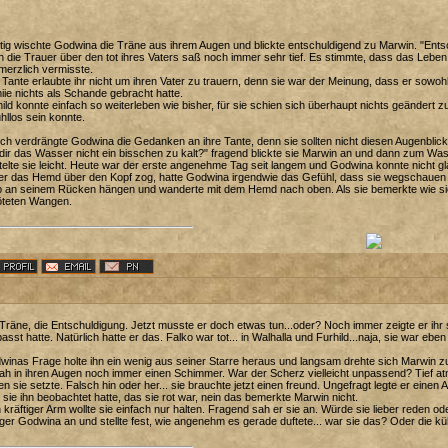
ig wischte Godwina die Träne aus ihrem Augen und blickte entschuldigend zu Marwin. "Entsch
 die Trauer über den tot ihres Vaters saß noch immer sehr tief. Es stimmte, dass das Leben
merzlich vermisste.
 Tante erlaubte ihr nicht um ihren Vater zu trauern, denn sie war der Meinung, dass er sowo
ie nichts als Schande gebracht hatte.
ild konnte einfach so weiterleben wie bisher, für sie schien sich überhaupt nichts geändert 
hllos sein konnte.
h verdrängte Godwina die Gedanken an ihre Tante, denn sie sollten nicht diesen Augenblick
 dir das Wasser nicht ein bisschen zu kalt?" fragend blickte sie Marwin an und dann zum Wa
telte sie leicht. Heute war der erste angenehme Tag seit langem und Godwina konnte nicht
er das Hemd über den Kopf zog, hatte Godwina irgendwie das Gefühl, dass sie wegschauen so
b an seinem Rücken hängen und wanderte mit dem Hemd nach oben. Als sie bemerkte wie sie ihn
öteten Wangen.
Träne, die Entschuldigung. Jetzt musste er doch etwas tun...oder? Noch immer zeigte er ih
asst hatte. Natürlich hatte er das. Falko war tot... in Walhalla und Furhild...naja, sie war eben
inas Frage holte ihn ein wenig aus seiner Starre heraus und langsam drehte sich Marwin zu 
ah in ihren Augen noch immer einen Schimmer. War der Scherz vielleicht unpassend? Tief atm
n sie setzte. Falsch hin oder her... sie brauchte jetzt einen freund. Ungefragt legte er einen 
sie ihn beobachtet hatte, das sie rot war, nein das bemerkte Marwin nicht.
 kräftiger Arm wollte sie einfach nur halten. Fragend sah er sie an. Würde sie lieber red
ger Godwina an und stellte fest, wie angenehm es gerade duftete... war sie das? Oder die küh