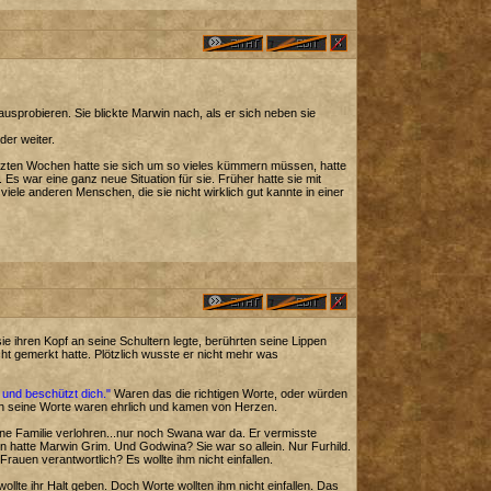
usprobieren. Sie blickte Marwin nach, als er sich neben sie
er weiter.
 letzten Wochen hatte sie sich um so vieles kümmern müssen, hatte
 Es war eine ganz neue Situation für sie. Früher hatte sie mit
 viele anderen Menschen, die sie nicht wirklich gut kannte in einer
e ihren Kopf an seine Schultern legte, berührten seine Lippen
cht gemerkt hatte. Plötzlich wusste er nicht mehr was
b und beschützt dich."
Waren das die richtigen Worte, oder würden
ch seine Worte waren ehrlich und kamen von Herzen.
eine Familie verlohren...nur noch Swana war da. Er vermisste
n hatte Marwin Grim. Und Godwina? Sie war so allein. Nur Furhild.
Frauen verantwortlich? Es wollte ihm nicht einfallen.
ollte ihr Halt geben. Doch Worte wollten ihm nicht einfallen. Das