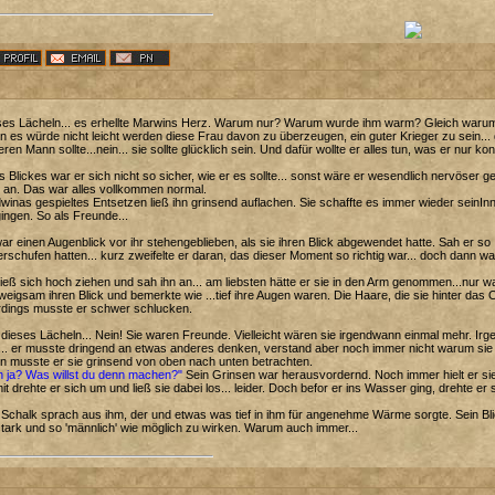
es Lächeln... es erhellte Marwins Herz. Warum nur? Warum wurde ihm warm? Gleich warum, es
 es würde nicht leicht werden diese Frau davon zu überzeugen, ein guter Krieger zu sein... g
ren Mann sollte...nein... sie sollte glücklich sein. Und dafür wollte er alles tun, was er nur kon
s Blickes war er sich nicht so sicher, wie er es sollte... sonst wäre er wesendlich nervö
 an. Das war alles vollkommen normal.
inas gespieltes Entsetzen ließ ihn grinsend auflachen. Sie schaffte es immer wieder seinIn
ngen. So als Freunde...
ar einen Augenblick vor ihr stehengeblieben, als sie ihren Blick abgewendet hatte. Sah er so 
erschufen hatten... kurz zweifelte er daran, das dieser Moment so richtig war... doch dann 
ließ sich hoch ziehen und sah ihn an... am liebsten hätte er sie in den Arm genommen...nu
eigsam ihren Blick und bemerkte wie ...tief ihre Augen waren. Die Haare, die sie hinter das Ohr 
rdings musste er schwer schlucken.
dieses Lächeln... Nein! Sie waren Freunde. Vielleicht wären sie irgendwann einmal mehr. Ir
.. er musste dringend an etwas anderes denken, verstand aber noch immer nicht warum sie
n musste er sie grinsend von oben nach unten betrachten.
h ja? Was willst du denn machen?"
Sein Grinsen war herausvordernd. Noch immer hielt er sie
t drehte er sich um und ließ sie dabei los... leider. Doch befor er ins Wasser ging, drehte er
Schalk sprach aus ihm, der und etwas was tief in ihm für angenehme Wärme sorgte. Sein Bli
tark und so 'männlich' wie möglich zu wirken. Warum auch immer...