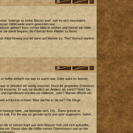
nte. Solange es keine Blasen warf, sah es nich besonders
Wasser mittlerweile warm geworden war.
Wasser gehen? Kurz vorher blieb er stehen und meinte sie hätte
sie damit begann, die Fibel an ihrer Kleider zu lösen.
 das Kleid hinweg und lief dann auf Marwin zu. "Na? Worauf wartest
er hoffte einfach nur das es warm war. Oder wäre es besser,
.
ar er plötzlich ein wenig unsicher. Doch ihr gespieltes Entsetzen
ht erstarrte. Er sah sie deutlich an. Anders als sonst? Nein! Sie
nd irgendwann würden sie vielleicht...oder? Marwin öffnete ein
rwin schluckte schwer. Was dachte er da nur? Die Dinge
t bewegt hatte...sie bewegte sich. Oh... Dann grinste er.
 zu kalt. Für ihn war es gerade recht und sehr angenehm. Sofort
! Als er seinen Kopf aus dem Wasser hob und sich aufstellte,
ina um. Etwas über die Hälfte seines Oberkörpers war an der
t angenehm.