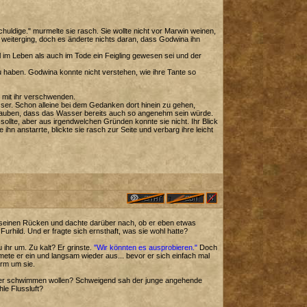
uldige." murmelte sie rasch. Sie wollte nicht vor Marwin weinen,
 weiterging, doch es änderte nichts daran, dass Godwina ihn
hl im Leben als auch im Tode ein Feigling gewesen sei und der
zu haben. Godwina konnte nicht verstehen, wie ihre Tante so
 mit ihr verschwenden.
sser. Schon alleine bei dem Gedanken dort hinein zu gehen,
 glauben, dass das Wasser bereits auch so angenehm sein würde.
llte, aber aus irgendwelchen Gründen konnte sie nicht. Ihr Blick
 anstarrte, blickte sie rasch zur Seite und verbarg ihre leicht
r seinen Rücken und dachte darüber nach, ob er eben etwas
 Furhild. Und er fragte sich ernsthaft, was sie wohl hatte?
ihr um. Zu kalt? Er grinste.
"Wir könnten es ausprobieren."
Doch
ete er ein und langsam wieder aus... bevor er sich einfach mal
Arm um sie.
en oder schwimmen wollen? Schweigend sah der junge angehende
le Flussluft?