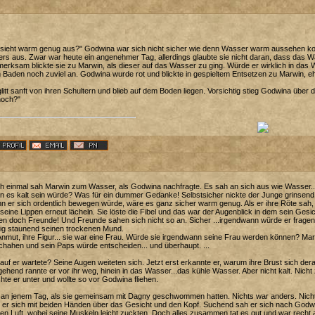
 sieht warm genug aus?" Godwina war sich nicht sicher wie denn Wasser warm aussehen kon
rs aus. Zwar war heute ein angenehmer Tag, allerdings glaubte sie nicht daran, dass das 
erksam blickte sie zu Marwin, als dieser auf das Wasser zu ging. Würde er wirklich in das 
Baden noch zuviel an. Godwina wurde rot und blickte in gespieltem Entsetzen zu Marwin, ehe 
litt sanft von ihren Schultern und blieb auf dem Boden liegen. Vorsichtig stieg Godwina über
noch?"
 einmal sah Marwin zum Wasser, als Godwina nachfragte. Es sah an sich aus wie Wasser...
 es kalt sein würde? Was für ein dummer Gedanke! Selbstsicher nickte der Junge grinsend
 er sich ordentlich bewegen würde, wäre es ganz sicher warm genug. Als er ihre Röte sah, w
 seine Lippen erneut lächeln. Sie löste die Fibel und das war der Augenblick in dem sein Gesic
n doch Freunde! Und Freunde sahen sich nicht so an. Sicher ...irgendwann würde er fragen u
ig staunend seinen trockenen Mund.
Anmut, ihre Figur... sie war eine Frau. Würde sie irgendwann seine Frau werden können? Ma
hahen und sein Paps würde entscheiden... und überhaupt. ...
uf er wartete? Seine Augen weiteten sich. Jetzt erst erkannte er, warum ihre Brust sich derar
hend rannte er vor ihr weg, hinein in das Wasser...das kühle Wasser. Aber nicht kalt. Nicht
hte er unter und wollte so vor Godwina fliehen.
an jenem Tag, als sie gemeinsam mit Dagny geschwommen hatten. Nichts war anders. Nichts
 er sich mit beiden Händen über das Gesicht und den Kopf. Suchend sah er sich nach Godw
en Luft, wobei seine Muskeln leicht zuckten. Doch alles zusammen tat es gut und war rech