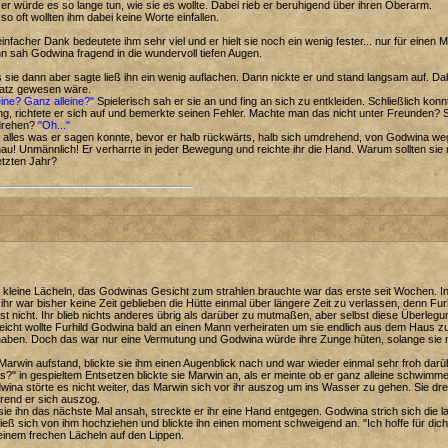
er würde es so lange tun, wie sie es wollte. Dabei rieb er beruhigend über ihren Oberarm.
so oft wollten ihm dabei keine Worte einfallen.
einfacher Dank bedeutete ihm sehr viel und er hielt sie noch ein wenig fester... nur für einen M
 sah Godwina fragend in die wundervoll tiefen Augen.
sie dann aber sagte ließ ihn ein wenig auflachen. Dann nickte er und stand langsam auf. Dabe
atz gewesen wäre.
eine? Ganz alleine?"
Spielerisch sah er sie an und fing an sich zu entkleiden. Schließlich ko
ng, richtete er sich auf und bemerkte seinen Fehler. Machte man das nicht unter Freunden? Sol
rehen?
"Oh..."
alles was er sagen konnte, bevor er halb rückwärts, halb sich umdrehend, von Godwina wegs
u! Unmännlich! Er verharrte in jeder Bewegung und reichte ihr die Hand. Warum sollten s
etzten Jahr?
kleine Lächeln, das Godwinas Gesicht zum strahlen brauchte war das erste seit Wochen. In 
ihr war bisher keine Zeit geblieben die Hütte einmal über längere Zeit zu verlassen, denn 
st nicht. Ihr blieb nichts anderes übrig als darüber zu mutmaßen, aber selbst diese Überlegu
leicht wollte Furhild Godwina bald an einen Mann verheiraten um sie endlich aus dem Haus
aben. Doch das war nur eine Vermutung und Godwina würde ihre Zunge hüten, solange sie nic
Marwin aufstand, blickte sie ihm einen Augenblick nach und war wieder einmal sehr froh darübe
?" in gespieltem Entsetzen blickte sie Marwin an, als er meinte ob er ganz alleine schwimme
ina störte es nicht weiter, das Marwin sich vor ihr auszog um ins Wasser zu gehen. Sie dreht
rend er sich auszog.
sie ihn das nächste Mal ansah, streckte er ihr eine Hand entgegen. Godwina strich sich die 
ließ sich von ihm hochziehen und blickte ihn einen moment schweigend an. "Ich hoffe für dic
einem frechen Lächeln auf den Lippen.