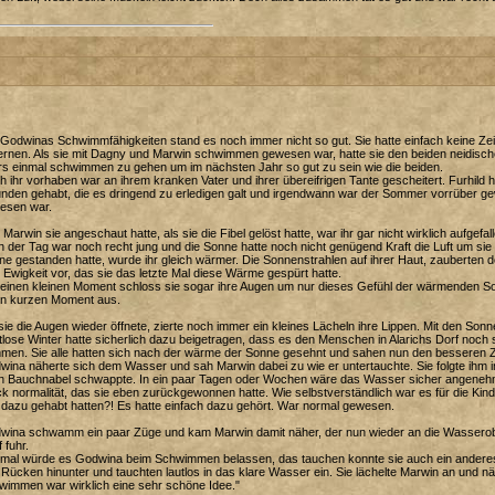
Godwinas Schwimmfähigkeiten stand es noch immer nicht so gut. Sie hatte einfach keine Z
lernen. Als sie mit Dagny und Marwin schwimmen gewesen war, hatte sie den beiden neidis
rs einmal schwimmen zu gehen um im nächsten Jahr so gut zu sein wie die beiden.
 ihr vorhaben war an ihrem kranken Vater und ihrer übereifrigen Tante gescheitert. Furhil
unden gehabt, die es dringend zu erledigen galt und irgendwann war der Sommer vorrüber 
esen war.
Marwin sie angeschaut hatte, als sie die Fibel gelöst hatte, war ihr gar nicht wirklich aufgef
 der Tag war noch recht jung und die Sonne hatte noch nicht genügend Kraft die Luft um s
e gestanden hatte, wurde ihr gleich wärmer. Die Sonnenstrahlen auf ihrer Haut, zauberten 
 Ewigkeit vor, das sie das letzte Mal diese Wärme gespürt hatte.
einen kleinen Moment schloss sie sogar ihre Augen um nur dieses Gefühl der wärmenden Sonn
en kurzen Moment aus.
sie die Augen wieder öffnete, zierte noch immer ein kleines Lächeln ihre Lippen. Mit den Son
tlose Winter hatte sicherlich dazu beigetragen, dass es den Menschen in Alarichs Dorf noch
men. Sie alle hatten sich nach der wärme der Sonne gesehnt und sahen nun den besseren Z
ina näherte sich dem Wasser und sah Marwin dabei zu wie er untertauchte. Sie folgte ihm i
en Bauchnabel schwappte. In ein paar Tagen oder Wochen wäre das Wasser sicher angenehmer
k normalität, das sie eben zurückgewonnen hatte. Wie selbstverständlich war es für die Ki
 dazu gehabt hatten?! Es hatte einfach dazu gehört. War normal gewesen.
wina schwamm ein paar Züge und kam Marwin damit näher, der nun wieder an die Wasserob
 fuhr.
mal würde es Godwina beim Schwimmen belassen, das tauchen konnte sie auch ein anderes Ma
Rücken hinunter und tauchten lautlos in das klare Wasser ein. Sie lächelte Marwin an und nä
wimmen war wirklich eine sehr schöne Idee."