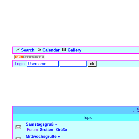
Search
Calendar
Gallery
Language
Login:
Forum Overview
»
Search
» Searchresults
.:
Topic
Samstagsgruß
»
Forum:
Grotten - Grüße
Mittwochsgrüße
»