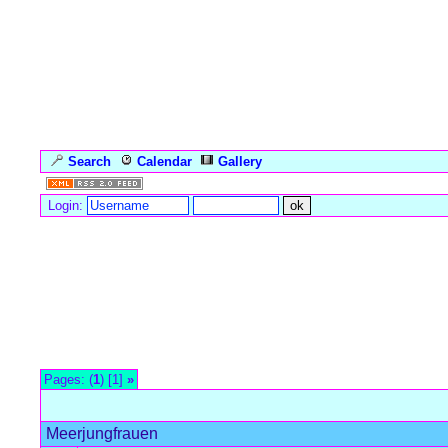
Search
Calendar
Gallery
Language
Login:
Forum Overview
»
Seejungfrauen, Meerfrauen, Nixen
» Meerjungf
Pages: (
1
) [1]
»
Meerjungfrauen