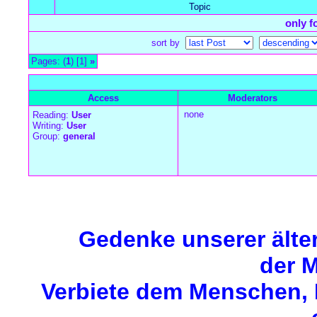
Topic
only f
sort by
Pages: (
1
) [1]
»
all Times are
GMT +1:00
Access
Moderators
none
Reading:
User
Writing:
User
Group:
general
Forum Overview
»
Seejungfrauen, Meerfrauen, Nixen
» Meerjungf
Gedenke unserer älte
der M
Verbiete dem Menschen, M