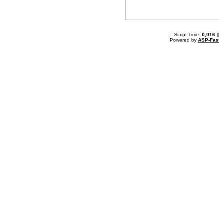
.: Script-Time:
0,016
|
Powered by
ASP-Fas