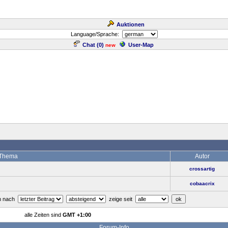
Auktionen
Language/Sprache:
Chat (
0
)
User-Map
new
Thema
Autor
crossartig
cobaacrix
en nach
zeige seit
alle Zeiten sind
GMT +1:00
Forum-Info