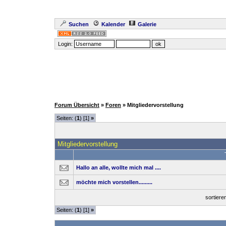
Suchen
Kalender
Galerie
Login:
Forum Übersicht
»
Foren
» Mitgliedervorstellung
Seiten: (
1
) [1]
»
Mitgliedervorstellung
Hallo an alle, wollte mich mal ....
möchte mich vorstellen.........
sortier
Seiten: (
1
) [1]
»