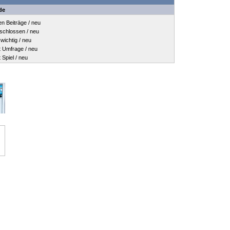
de
 Beiträge / neu
hlossen / neu
ichtig / neu
Umfrage / neu
piel / neu