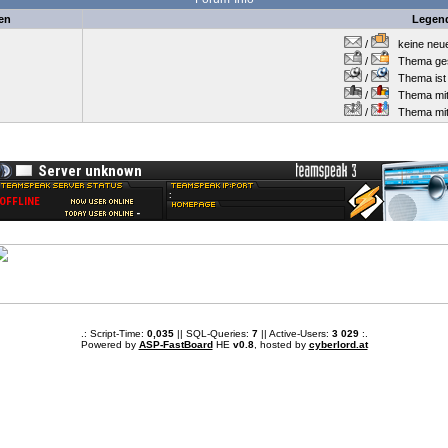
en
Legen
/
keine neuen
/
Thema gesc
/
Thema ist w
/
Thema mit 
/
Thema mit S
.: Script-Time:
0,035
|| SQL-Queries:
7
|| Active-Users:
3 029
:.
Powered by
ASP-FastBoard
HE
v0.8
, hosted by
cyberlord.at