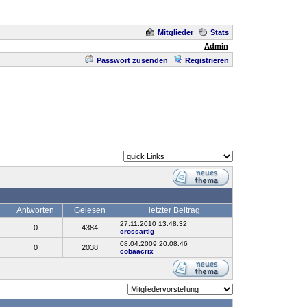
Mitglieder
Stats
Admin
Passwort zusenden
Registrieren
Antworten
Gelesen
letzter Beitrag
27.11.2010 13:48:32
0
4384
crossartig
08.04.2009 20:08:46
0
2038
cobaacrix